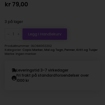
kr
79,00
3 på lager
Copic
Marker
Legg I Handlekurv
Ciao
–
YG41
Produktnummer:
GLO94002202
Pale
Kategorier:
Copic Marker
,
Mal og Tegn
,
Penner, Kritt og Tusjer
Cobalt
Merke: Ingen merker
Green
antall
Leveringstid 3-7 virkedager
Fri frakt på standardforsendelser over
1000 kr