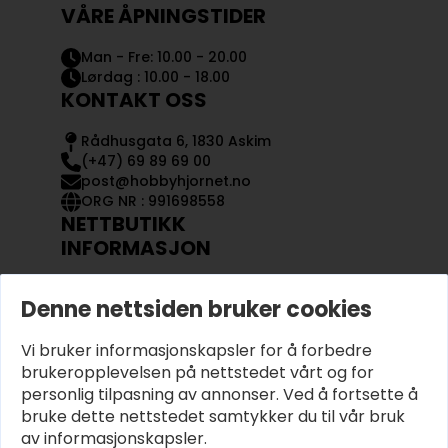
VÅRE ÅPNINGSTIDER
Man - Fre: 10.00 - 20.00
Lørdag : 10.00 - 18.00
KONTAKT OSS
Rådhusgata 6, 1830 Askim
(+47) 69 89 69 00
post@hobbyhjornet.no
ORG NR : 991698558
NETTBUTIKK
INFORMASJON
KONTAKT OSS
Denne nettsiden bruker cookies
OM OSS
MIN KONTO
Vi bruker informasjonskapsler for å forbedre
KJØPSVILKÅR OG BETINGELSER
PERSONVERN
brukeropplevelsen på nettstedet vårt og for
personlig tilpasning av annonser. Ved å fortsette å
bruke dette nettstedet samtykker du til vår bruk
av informasjonskapsler.