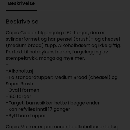
Beskrivelse
Beskrivelse
Copic Ciao er tilgjengelig i 180 farger, den er
sylinderformet og har pensel (brush)– og cheasel
(medium broad) tupp. Alkoholbasert og ikke giftig.
Perfekt til hobbykunstneren, fargelegging av
stempeltrykk, manga og mye mer.
–
-Alkoholtusj
-To standardtupper: Medium Broad (cheasel) og
Super Brush
-Oval i formen
-180 farger
-Farget, barnesikker hette i begge ender
-Kan refylles inntil 17 ganger
-Byttbare tupper
Copic Marker er permanente alkoholbaserte tusj