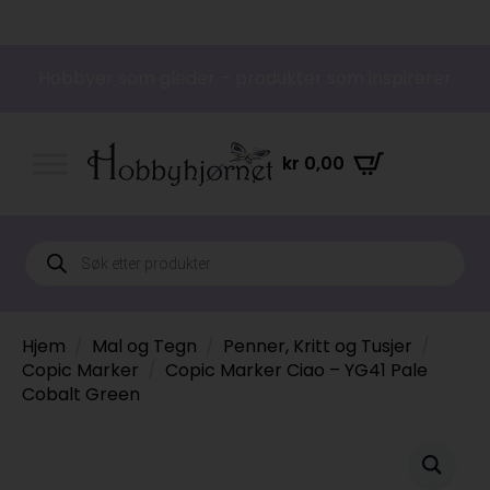
Hobbyer som gleder – produkter som inspirerer
kr
0,00
Products
search
Hjem
Mal og Tegn
Penner, Kritt og Tusjer
Copic Marker
Copic Marker Ciao – YG41 Pale
Cobalt Green