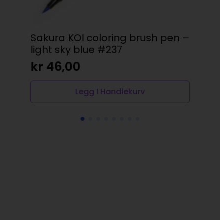
Sakura KOI coloring brush pen –
Va
light sky blue #237
Hoo
kr
46,00
kr
Legg I Handlekurv