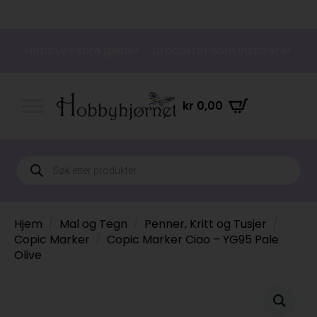
Hobbyer som gleder – produkter som inspirerer
kr
0,00
Products
search
Hjem
Mal og Tegn
Penner, Kritt og Tusjer
Copic Marker
Copic Marker Ciao – YG95 Pale
Olive