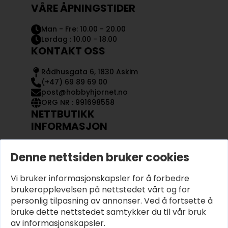
VÅRE ÅPNINGSTIDER
Man - Fre: 10.00 - 20.00
Lørdag : 10.00 - 18.00
KONTAKT OSS
Rådhusgata 6, 1830 Askim
(+47) 69 89 69 00
post@hobbyhjornet.no
ORG NR : 991698558
NETTBUTIKK
INFORMASJON
KONTAKT OSS
Denne nettsiden bruker cookies
OM OSS
MIN KONTO
Vi bruker informasjonskapsler for å forbedre
KJØPSVILKÅR OG BETINGELSER
PERSONVERN
brukeropplevelsen på nettstedet vårt og for
personlig tilpasning av annonser. Ved å fortsette å
bruke dette nettstedet samtykker du til vår bruk
av informasjonskapsler.