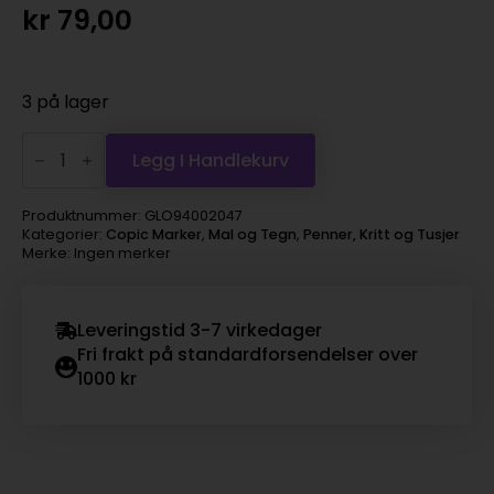
kr
79,00
3 på lager
Copic
Marker
Legg I Handlekurv
Ciao
–
YG95
Produktnummer:
GLO94002047
Pale
Kategorier:
Copic Marker
,
Mal og Tegn
,
Penner, Kritt og Tusjer
Olive
Merke: Ingen merker
antall
Leveringstid 3-7 virkedager
Fri frakt på standardforsendelser over
1000 kr