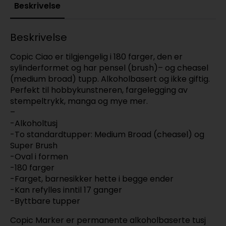
Beskrivelse
Beskrivelse
Copic Ciao er tilgjengelig i 180 farger, den er
sylinderformet og har pensel (brush)– og cheasel
(medium broad) tupp. Alkoholbasert og ikke giftig.
Perfekt til hobbykunstneren, fargelegging av
stempeltrykk, manga og mye mer.
–
-Alkoholtusj
-To standardtupper: Medium Broad (cheasel) og
Super Brush
-Oval i formen
-180 farger
-Farget, barnesikker hette i begge ender
-Kan refylles inntil 17 ganger
-Byttbare tupper
Copic Marker er permanente alkoholbaserte tusj