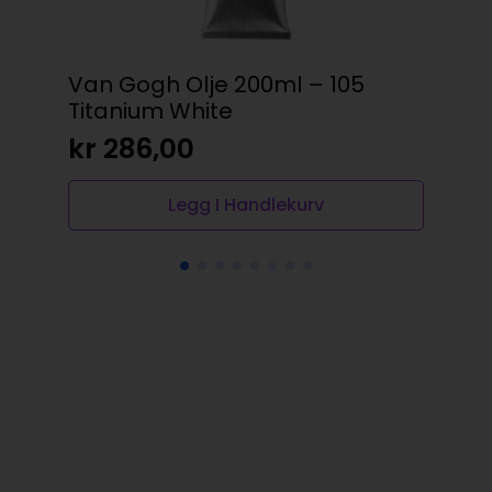
Van Gogh Olje 200ml – 105
HI
Titanium White
Spi
kr
286,00
kr
Legg I Handlekurv