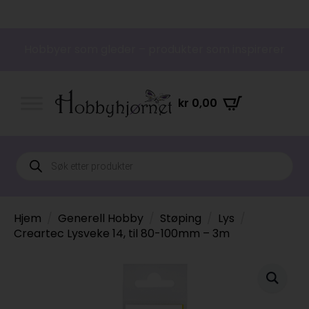
Hobbyer som gleder – produkter som inspirerer
kr
0,00
Products
search
Hjem
Generell Hobby
Støping
Lys
Creartec Lysveke 14, til 80-100mm – 3m