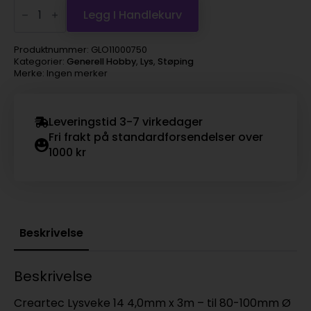
Creartec
Lysveke
Legg I Handlekurv
14,
til
80-
Produktnummer:
GLO11000750
100mm
Kategorier:
Generell Hobby
,
Lys
,
Støping
-
Merke: Ingen merker
3m
antall
Leveringstid 3-7 virkedager
Fri frakt på standardforsendelser over
1000 kr
Beskrivelse
Beskrivelse
Creartec Lysveke 14 4,0mm x 3m – til 80-100mm Ø