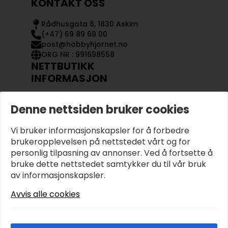
KONTAKT OSS
Rådhusgata 6, 1830 Askim
(+47) 69 89 69 00
post@hobbyhjornet.no
ORG NR : 991698558
NETTBUTIKK
INFORMASJON
KONTAKT OSS
Denne nettsiden bruker cookies
OM OSS
MIN KONTO
Vi bruker informasjonskapsler for å forbedre
KJØPSVILKÅR OG BETINGELSER
PERSONVERN
brukeropplevelsen på nettstedet vårt og for
personlig tilpasning av annonser. Ved å fortsette å
bruke dette nettstedet samtykker du til vår bruk
av informasjonskapsler.
Avvis alle cookies