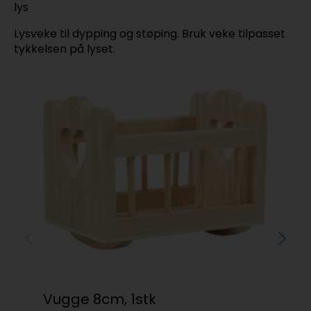
lys
Lysveke til dypping og støping. Bruk veke tilpasset
tykkelsen på lyset.
Ho
kr
Vugge 8cm, 1stk