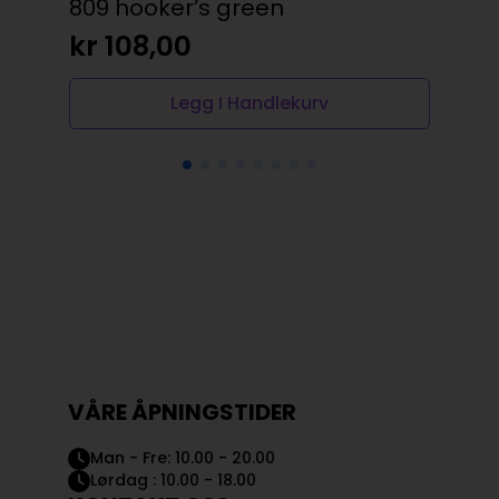
809 hooker’s green
sp
kr
108,00
kr
Legg I Handlekurv
VÅRE ÅPNINGSTIDER
Man - Fre: 10.00 - 20.00
Lørdag : 10.00 - 18.00