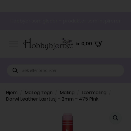
Hobbyer som gleder – produkter som inspirerer
kr
0,00
Products
search
Hjem
Mal og Tegn
Maling
Lærmaling
Darwi Leather Lærtusj – 2mm – 475 Pink