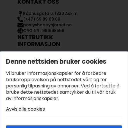
KONTAKT OSS
Rådhusgata 6, 1830 Askim
(+47) 69 89 69 00
post@hobbyhjornet.no
ORG NR : 991698558
NETTBUTIKK
INFORMASJON
KONTAKT OSS
Denne nettsiden bruker cookies
OM OSS
MIN KONTO
Vi bruker informasjonskapsler for å forbedre
KJØPSVILKÅR OG BETINGELSER
PERSONVERN
brukeropplevelsen på nettstedet vårt og for
personlig tilpasning av annonser. Ved å fortsette å
bruke dette nettstedet samtykker du til vår bruk
av informasjonskapsler.
Avvis alle cookies