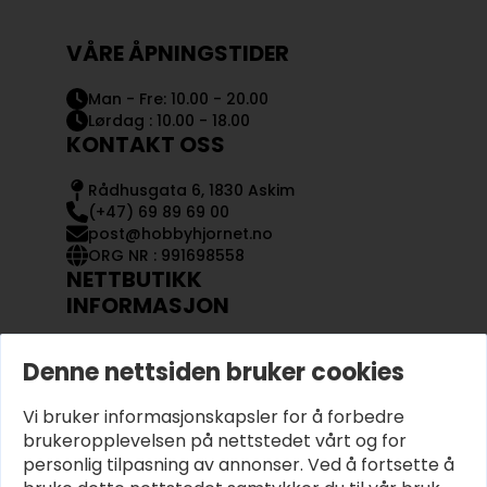
VÅRE ÅPNINGSTIDER
Man - Fre: 10.00 - 20.00
Lørdag : 10.00 - 18.00
KONTAKT OSS
Rådhusgata 6, 1830 Askim
(+47) 69 89 69 00
post@hobbyhjornet.no
ORG NR : 991698558
NETTBUTIKK
INFORMASJON
KONTAKT OSS
Denne nettsiden bruker cookies
OM OSS
MIN KONTO
Vi bruker informasjonskapsler for å forbedre
KJØPSVILKÅR OG BETINGELSER
PERSONVERN
brukeropplevelsen på nettstedet vårt og for
personlig tilpasning av annonser. Ved å fortsette å