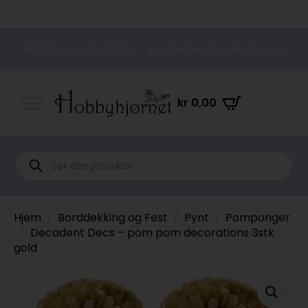
Hobbyer som gleder – produkter som inspirerer
kr
0,00
Products
search
Hjem
Borddekking og Fest
Pynt
Pomponger
Decadent Decs – pom pom decorations 3stk
gold