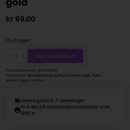
gold
kr
69,00
13 på lager
Decadent
Decs
Legg I Handlekurv
-
pom
pom
Produktnummer:
IF4022583
decorations
Kategorier:
Borddekking og Fest
,
Pomponger
,
Pynt
3stk
Merke: Ingen merker
gold
antall
Leveringstid 3-7 virkedager
Fri frakt på standardforsendelser over
1000 kr