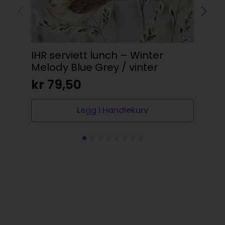
IHR serviett lunch – Winter
De
Melody Blue Grey / vinter
rø
kr
79,50
kr
Legg I Handlekurv