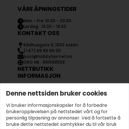
VÅRE ÅPNINGSTIDER
Man - Fre: 10.00 - 20.00
Lørdag : 10.00 - 18.00
KONTAKT OSS
Rådhusgata 6, 1830 Askim
(+47) 69 89 69 00
post@hobbyhjornet.no
ORG NR : 991698558
NETTBUTIKK
INFORMASJON
KONTAKT OSS
Denne nettsiden bruker cookies
OM OSS
MIN KONTO
Vi bruker informasjonskapsler for å forbedre
KJØPSVILKÅR OG BETINGELSER
PERSONVERN
brukeropplevelsen på nettstedet vårt og for
personlig tilpasning av annonser. Ved å fortsette å
bruke dette nettstedet samtykker du til vår bruk