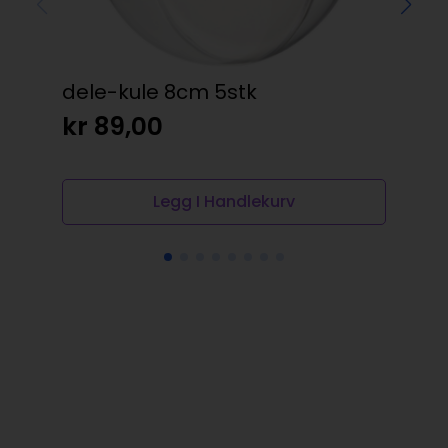
dele-kule 8cm 5stk
Ma
Gli
kr
89,00
kr
Legg I Handlekurv