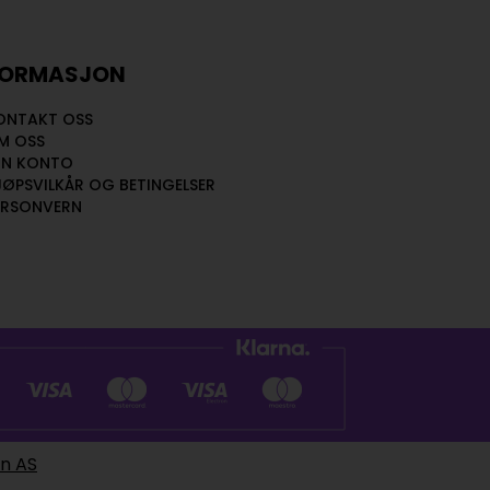
FORMASJON
ONTAKT OSS
M OSS
IN KONTO
JØPSVILKÅR OG BETINGELSER
ERSONVERN
en AS