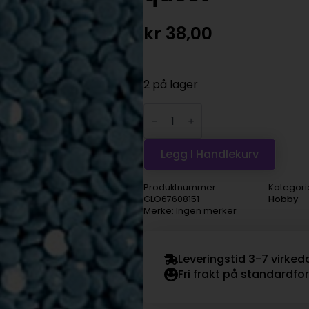
kr
38,00
2 på lager
Diamond
Dotz
-
8151
dark
Legg I Handlekurv
sea
quest
antall
Produktnummer:
Kategori
GLO67608151
Hobby
Merke: Ingen merker
Leveringstid 3-7 virked
Fri frakt på standardfo