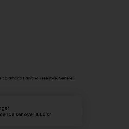
er:
Diamond Painting
,
Freestyle
,
Generell
ager
rsendelser over 1000 kr