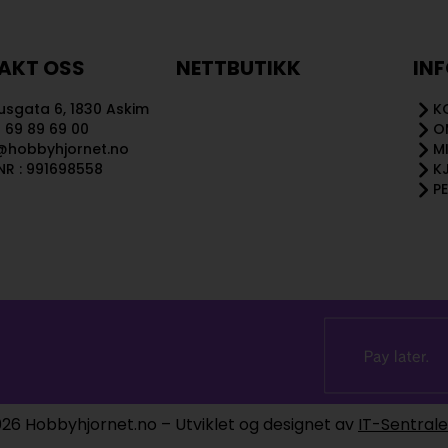
AKT OSS
NETTBUTIKK
IN
sgata 6, 1830 Askim
K
 69 89 69 00
O
@hobbyhjornet.no
M
R : 991698558
K
P
26 Hobbyhjornet.no – Utviklet og designet av
IT-Sentral