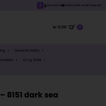
MIN KONTO
KJØPSVILKÅR OG BETINGELSER
kr
0,00
0
ing
Generell Hobby
Modeller
Sy og Strikk
– 8151 dark sea