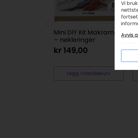
Vi bru
nettste
fortse
inform
Mini DIY Kit Makramé
V
Avvis a
– nøkleringer
1
kr
149,00
k
Legg I Handlekurv