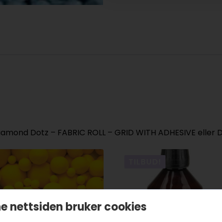
amond Dotz – FABRIC ROLL – GRID WITH ADHESIVE eller
TILBUD!
e nettsiden bruker cookies