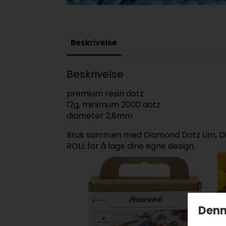
Beskrivelse
Beskrivelse
premium resin dotz
12g, minimum 2000 dotz
diameter 2,8mm
Bruk sammen med Diamond Dotz Lim, Di
ROLL for å lage dine egne design.
Denn