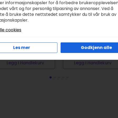
ker informasjonskapsler for å forbedre brukeropplevelse
det vårt og for personlig tilpasning av annonser. Ved å
tte å bruke dette nettstedet samtykker du til vår bruk av
asjonskapsler.
attkule gul, 40mm
Glorex Coconut oil,
lle cookies
stk
refined 250ml
r
5,50
kr
139,00
kr
209,00
Opprinnelig
Nåværende
Les mer
Godkjenn alle
pris
pris
var:
er:
Legg I Handlekurv
Legg I Handlekurv
kr 209,00.
kr 139,00.