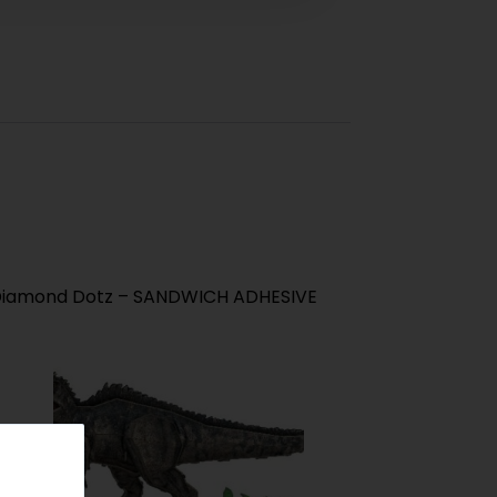
 Diamond Dotz – SANDWICH ADHESIVE