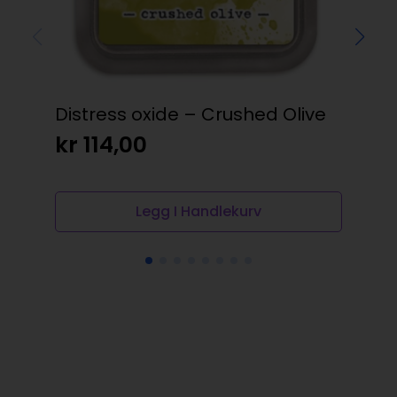
Distress oxide – Crushed Olive
Stu
Sat
kr
114,00
kr
Op
N
pr
pr
Legg I Handlekurv
va
er:
kr
kr