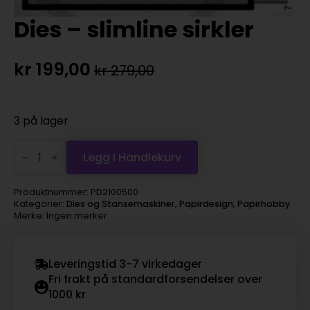
Dies – slimline sirkler
kr
199,00
kr
279,00
Opprinnelig
Nåværende
pris
pris
var:
er:
3 på lager
kr 279,00.
kr 199,00.
Dies
-
Legg I Handlekurv
slimline
sirkler
antall
Produktnummer:
PD2100500
Kategorier:
Dies og Stansemaskiner
,
Papirdesign
,
Papirhobby
Merke: Ingen merker
Leveringstid 3-7 virkedager
Fri frakt på standardforsendelser over
1000 kr