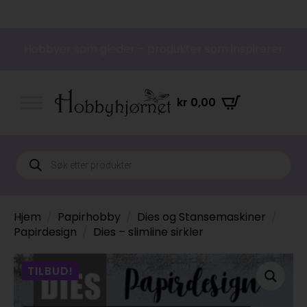
Hobbyer som gleder – produkter som inspirerer
kr
0,00
Products
search
Hjem
Papirhobby
Dies og Stansemaskiner
Papirdesign
Dies – slimline sirkler
TILBUD!