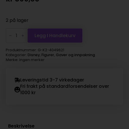
2 på lager
Disney
-
Legg I Handlekurv
Kloksworth
"keeping
watch"
Produktnummer:
G-K2-4049621
antall
Kategorier:
Disney
,
Figurer
,
Gaver og innpakning
Merke: Ingen merker
Leveringstid 3-7 virkedager
Fri frakt på standardforsendelser over
1000 kr
Beskrivelse