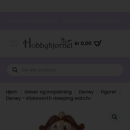
Hobbyer som gleder – produkter som inspirerer
kr
0,00
Products
search
Hjem
Gaver og innpakning
Disney
Figurer
Disney – Kloksworth «keeping watch»