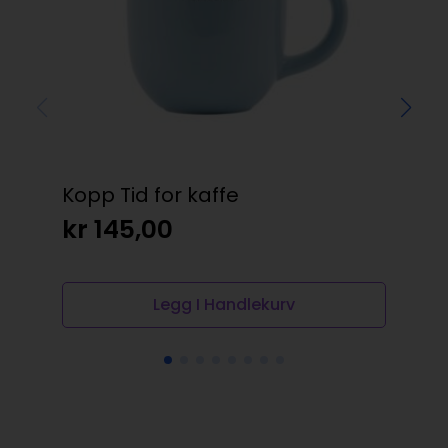
Kopp Tid for kaffe
Dri
– 
kr
145,00
kr
Legg I Handlekurv