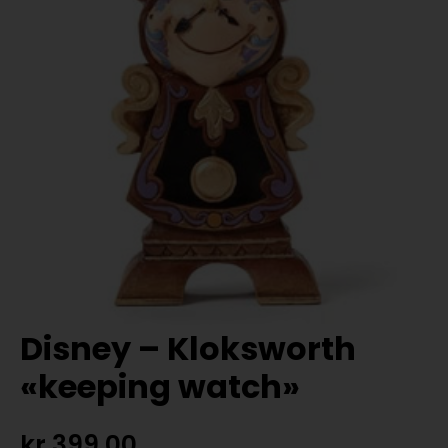
Disney – Kloksworth
«keeping watch»
kr
399,00