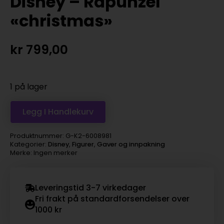
Disney – Rapunzel
«christmas»
kr
799,00
1 på lager
Legg I Handlekurv
Produktnummer:
G-K2-6008981
Kategorier:
Disney
,
Figurer
,
Gaver og innpakning
Merke: Ingen merker
Leveringstid 3-7 virkedager
Fri frakt på standardforsendelser over
1000 kr