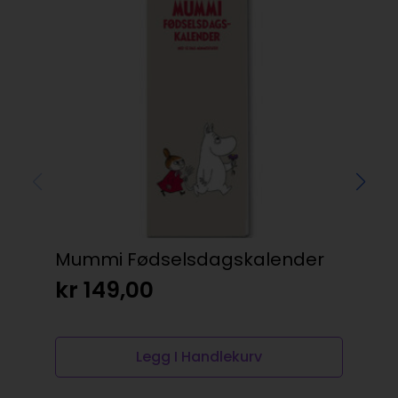
Mummi Fødselsdagskalender
DC
Su
kr
149,00
kr
Legg I Handlekurv