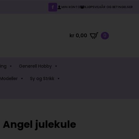
MIN KONTO
KJØPSVILKÅR OG BETINGELSER
kr
0,00
0
ing
Generell Hobby
Modeller
Sy og Strikk
h Angel julekule