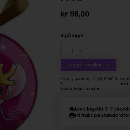
kr
98,00
4 på lager
Disney
-
Stitch
Angel
julekule
Legg I Handlekurv
rosa
antall
Produktnummer:
G-K8-589913-
Kateg
6
m.m.
Merke: Ingen merker
Leveringstid 3-7 virked
Fri frakt på standardfo