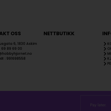
AKT OSS
NETTBUTIKK
IN
sgata 6, 1830 Askim
K
 69 89 69 00
O
@hobbyhjornet.no
M
R : 991698558
K
P