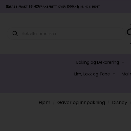
FAST FRAKT 98,-
FRAKTFRITT OVER 1000,-
KLIKK & HENT
Products
search
Baking og Dekorering
Lim, Lakk og Tape
Mal 
Hjem
Gaver og innpakning
Disney