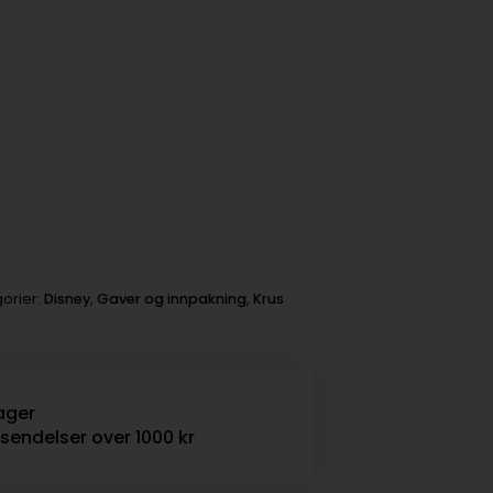
orier:
Disney
,
Gaver og innpakning
,
Krus
ager
rsendelser over 1000 kr