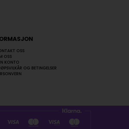
FORMASJON
ONTAKT OSS
M OSS
IN KONTO
JØPSVILKÅR OG BETINGELSER
ERSONVERN