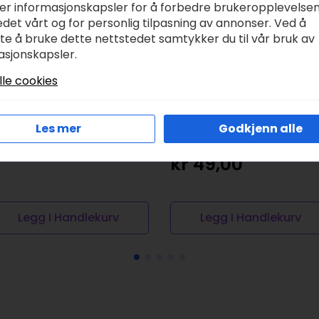
ker informasjonskapsler for å forbedre brukeropplevelse
det vårt og for personlig tilpasning av annonser. Ved å
tte å bruke dette nettstedet samtykker du til vår bruk av
asjonskapsler.
lle cookies
kål stengods Moz
stell, lilla 1stk
Dobbelt kort –
Les mer
Godkjenn alle
r
139,00
butterflies
kr
49,00
Legg I Handlekurv
Legg I Handlekurv