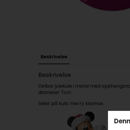
Beskrivelse
Beskrivelse
Delbar julekule i metal med opphengsn
diameter 7cm
tekst på kula: merry kissmas
Denn