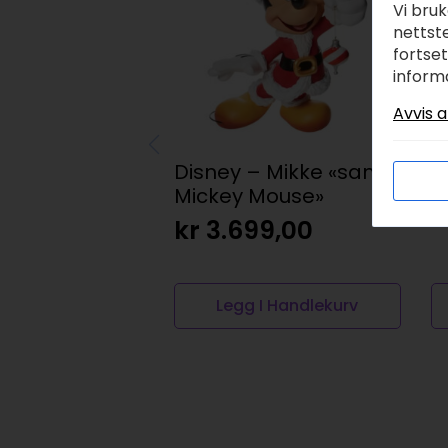
Vi bru
nettste
fortse
inform
Avvis a
S
pa
Disney – Mikke «santa
k
Mickey Mouse»
kr
3.699,00
Legg I Handlekurv