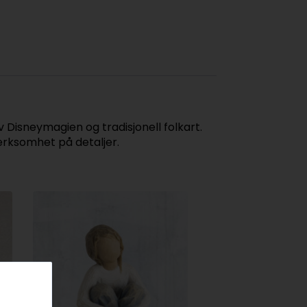
 Disneymagien og tradisjonell folkart.
erksomhet på detaljer.