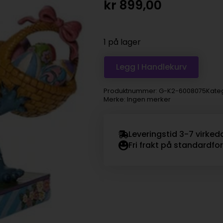
kr
899,00
1 på lager
Legg I Handlekurv
Produktnummer:
G-K2-6008075
Kate
Merke: Ingen merker
Leveringstid 3-7 virked
Fri frakt på standardfo