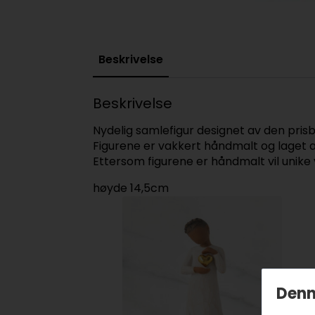
Beskrivelse
Beskrivelse
Nydelig samlefigur designet av den pris
Figurene er vakkert håndmalt og laget a
Ettersom figurene er håndmalt vil unike
høyde 14,5cm
Denn