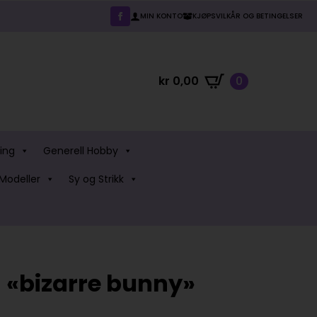
MIN KONTO
KJØPSVILKÅR OG BETINGELSER
kr
0,00
0
ing
Generell Hobby
Modeller
Sy og Strikk
h «bizarre bunny»