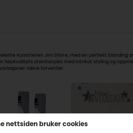
belønte kunstneren Jim Shore, med en perfekt blanding av
v høykvalitets steinharpiks med intrikat styling og oppm
 variasjoner være forventet.
e nettsiden bruker cookies