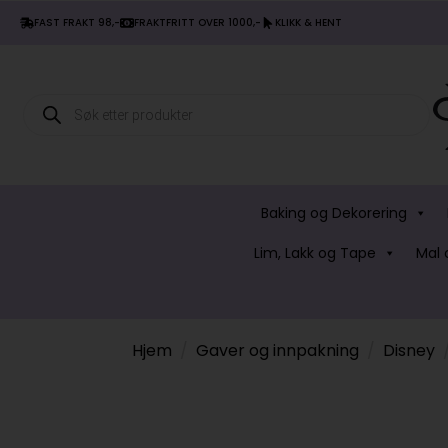
FAST FRAKT 98,-
FRAKTFRITT OVER 1000,-
KLIKK & HENT
Products
search
Baking og Dekorering
Lim, Lakk og Tape
Mal 
Hjem
Gaver og innpakning
Disney