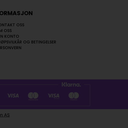
FORMASJON
ONTAKT OSS
M OSS
IN KONTO
JØPSVILKÅR OG BETINGELSER
ERSONVERN
en AS