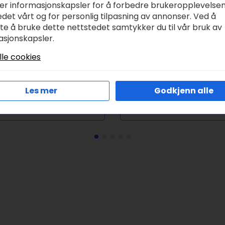
ker informasjonskapsler for å forbedre brukeropplevelse
det vårt og for personlig tilpasning av annonser. Ved å
tte å bruke dette nettstedet samtykker du til vår bruk av
asjonskapsler.
ummi Sokker –
Invitasjon 215
ummipappa Grå
kr
45,00
lle cookies
2/46
r
149,00
Les mer
Godkjenn alle
Legg I Handlekurv
Legg I Handlekurv