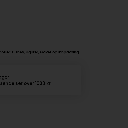
gorier:
Disney
,
Figurer
,
Gaver og innpakning
ager
rsendelser over 1000 kr