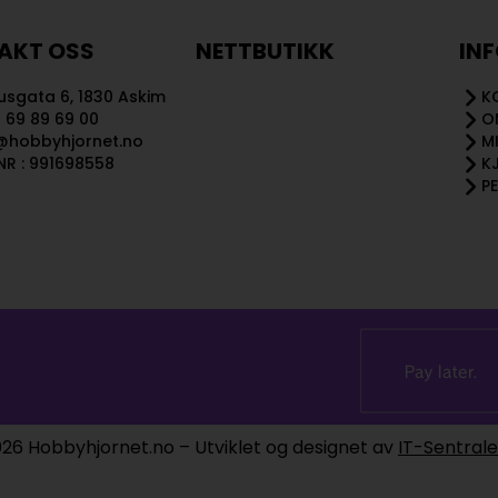
AKT OSS
NETTBUTIKK
IN
sgata 6, 1830 Askim
K
 69 89 69 00
O
@hobbyhjornet.no
M
R : 991698558
K
P
26 Hobbyhjornet.no – Utviklet og designet av
IT-Sentral