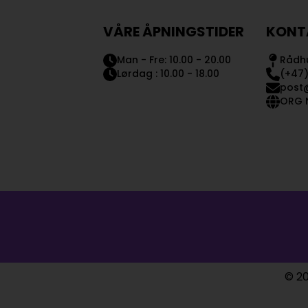
VÅRE ÅPNINGSTIDER
KONT
Man - Fre: 10.00 - 20.00
Rådhu
Lørdag : 10.00 - 18.00
(+47)
post
ORG N
© 20