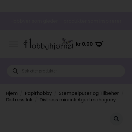
Hobbyer som gleder – produkter som inspirerer
kr
0,00
Products
search
Hjem
Papirhobby
Stempelputer og Tilbehør
Distress Ink
Distress mini ink Aged mahogany