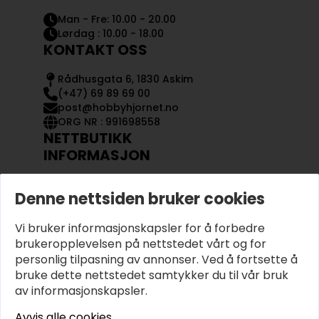
Man - Fre: 10.00 - 20.00
Lørdag : 10.00 - 18.00
KONTAKT OSS
Rådhusgata 6, 1830 Askim
(+47) 69 89 69 00
post@hobbyhjornet.no
ORG NR : 991698558
NETTBUTIKK
INFORMASJON
KONTAKT OSS
Denne nettsiden bruker cookies
OM OSS
MIN KONTO
Vi bruker informasjonskapsler for å forbedre
KJØPSVILKÅR OG BETINGELSER
PERSONVERN
brukeropplevelsen på nettstedet vårt og for
personlig tilpasning av annonser. Ved å fortsette å
bruke dette nettstedet samtykker du til vår bruk
av informasjonskapsler.
Avvis alle cookies