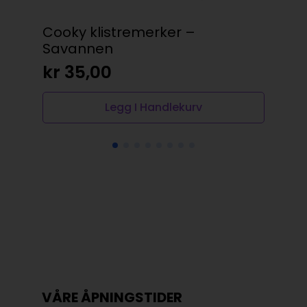
Cooky klistremerker –
But
Savannen
kr
kr
35,00
Legg I Handlekurv
VÅRE ÅPNINGSTIDER