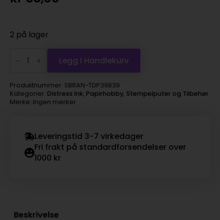
2 på lager
Distress
mini
Legg I Handlekurv
ink
Aged
mahogany
Produktnummer:
SBRAN-TDP39839
antall
Kategorier:
Distress Ink
,
Papirhobby
,
Stempelputer og Tilbehør
Merke: Ingen merker
Leveringstid 3-7 virkedager
Fri frakt på standardforsendelser over
1000 kr
Beskrivelse