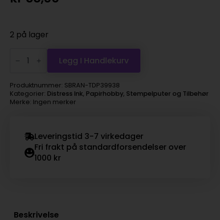
2 på lager
Distress
mini
Legg I Handlekurv
ink
Dusty
concord
Produktnummer:
SBRAN-TDP39938
antall
Kategorier:
Distress Ink
,
Papirhobby
,
Stempelputer og Tilbehør
Merke: Ingen merker
Leveringstid 3-7 virkedager
Fri frakt på standardforsendelser over
1000 kr
Beskrivelse