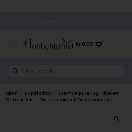
Hobbyer som gleder – produkter som inspirerer
kr
0,00
Products
search
Hjem
Papirhobby
Stempelputer og Tilbehør
Distress Ink
Distress mini ink Dusty concord