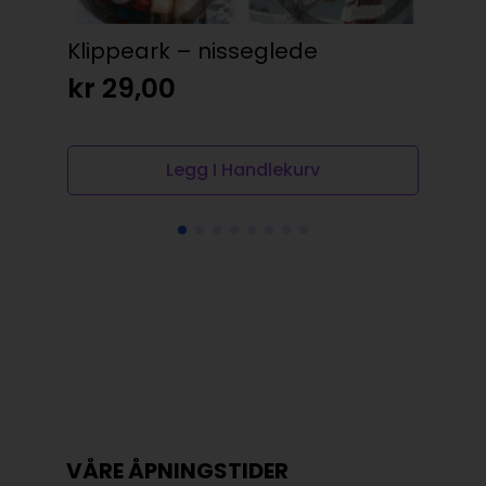
Klippeark – nisseglede
3D
bl
kr
29,00
kr
Legg I Handlekurv
VÅRE ÅPNINGSTIDER