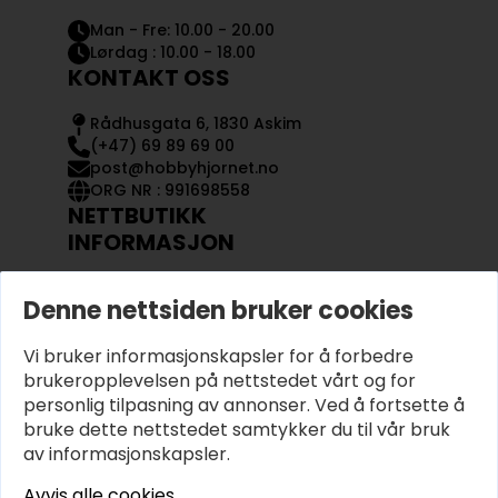
Man - Fre: 10.00 - 20.00
Lørdag : 10.00 - 18.00
KONTAKT OSS
Rådhusgata 6, 1830 Askim
(+47) 69 89 69 00
post@hobbyhjornet.no
ORG NR : 991698558
NETTBUTIKK
INFORMASJON
KONTAKT OSS
Denne nettsiden bruker cookies
OM OSS
MIN KONTO
Vi bruker informasjonskapsler for å forbedre
KJØPSVILKÅR OG BETINGELSER
PERSONVERN
brukeropplevelsen på nettstedet vårt og for
personlig tilpasning av annonser. Ved å fortsette å
bruke dette nettstedet samtykker du til vår bruk
av informasjonskapsler.
Avvis alle cookies