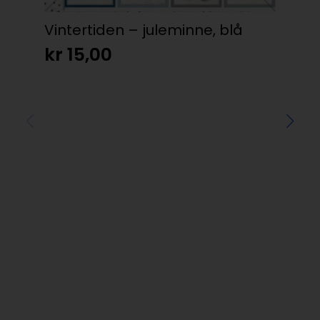
Vintertiden – juleminne, blå
BC 
se
kr
15,00
kr