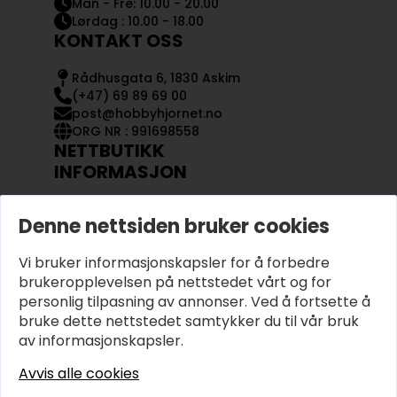
Man - Fre: 10.00 - 20.00
Lørdag : 10.00 - 18.00
KONTAKT OSS
Rådhusgata 6, 1830 Askim
(+47) 69 89 69 00
post@hobbyhjornet.no
ORG NR : 991698558
NETTBUTIKK
INFORMASJON
KONTAKT OSS
Denne nettsiden bruker cookies
OM OSS
MIN KONTO
Vi bruker informasjonskapsler for å forbedre
KJØPSVILKÅR OG BETINGELSER
PERSONVERN
brukeropplevelsen på nettstedet vårt og for
personlig tilpasning av annonser. Ved å fortsette å
bruke dette nettstedet samtykker du til vår bruk
av informasjonskapsler.
Avvis alle cookies