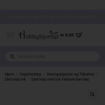
Hobbyer som gleder – produkter som inspirerer
kr
0,00
Products
search
Hjem
Papirhobby
Stempelputer og Tilbehør
Distress Ink
Distress mini ink Festive berries