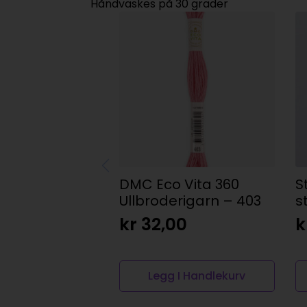
Håndvaskes på 30 grader
DMC Eco Vita 360
S
Ullbroderigarn – 403
s
kr
32,00
k
Legg I Handlekurv