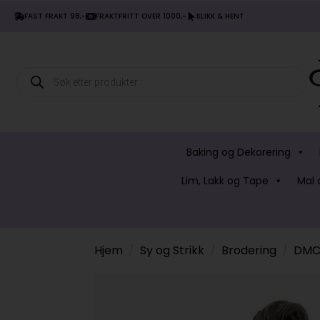
FAST FRAKT 98,-
FRAKTFRITT OVER 1000,-
KLIKK & HENT
Products
search
Baking og Dekorering
Lim, Lakk og Tape
Mal 
Hjem
Sy og Strikk
Brodering
DMC 