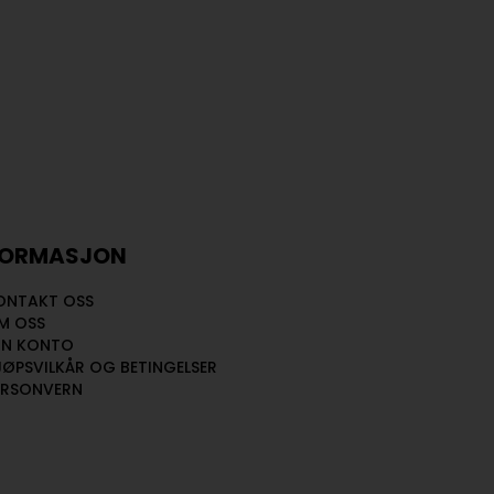
FORMASJON
ONTAKT OSS
M OSS
IN KONTO
JØPSVILKÅR OG BETINGELSER
ERSONVERN