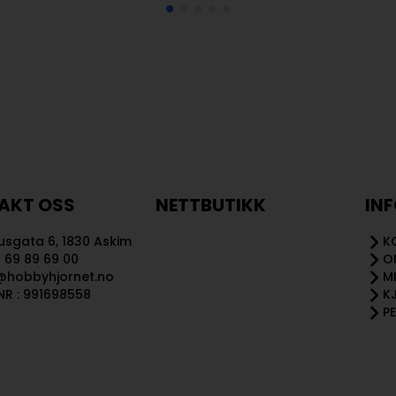
AKT OSS
NETTBUTIKK
IN
sgata 6, 1830 Askim
K
 69 89 69 00
O
@hobbyhjornet.no
M
R : 991698558
K
P