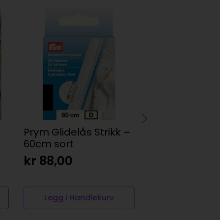
Prym Glidelås Strikk –
DMC Moulinég
60cm sort
779
kr
88,00
kr
28,00
Legg I Handlekurv
Legg I Handl