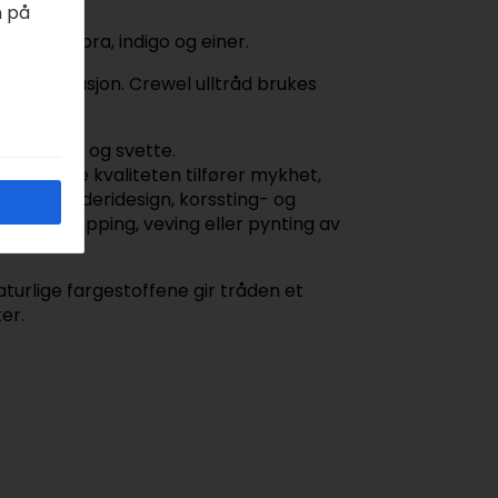
n på
tt, rabarbra, indigo og einer.
 og reparasjon. Crewel ulltråd brukes
é Spécial.
 vask, gni og svette.
 Den myke kvaliteten tilfører mykhet,
tiske broderidesign, korssting- og
asjon, stopping, veving eller pynting av
aturlige fargestoffene gir tråden et
er.