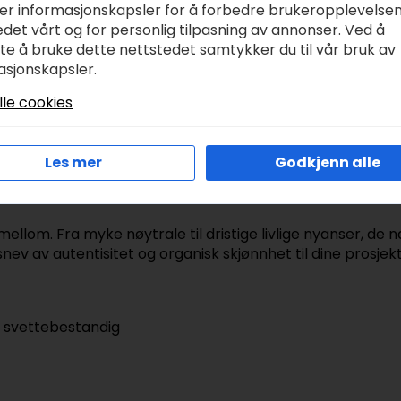
ker informasjonskapsler for å forbedre brukeropplevelse
det vårt og for personlig tilpasning av annonser. Ved å
 har blitt farget av helt naturlige ingredienser som valnø
tte å bruke dette nettstedet samtykker du til vår bruk av
n perfekt for håndbroderi, korssting, punchneedle, veving
asjonskapsler.
Den har omtrent samme tykkelse som tre tråder av Moulin
lle cookies
jennomgått strenge tester for fargeekthet, inkludert lys,
som egner seg for et bredt spekter av håndverksteknikker.
il håndarbeidet. Utforsk egenskapene mens du lager fantas
Les mer
Godkjenn alle
håndvaskes på 30 grader, så det er ideelt for synlig repar
llom. Fra myke nøytrale til dristige livlige nyanser, de n
v av autentisitet og organisk skjønnhet til dine prosjekt
g svettebestandig