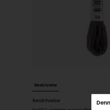
Beskrivelse
Beskrivelse
Denn
En 100 % organisk, crewel ullbroderitråd 