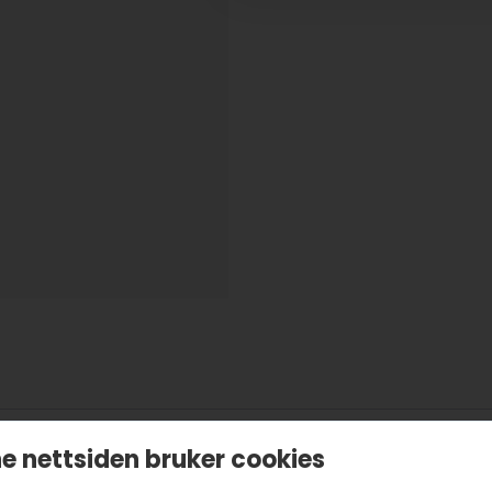
e nettsiden bruker cookies
som får sin rike fargepalett utelukkende fra naturlige far