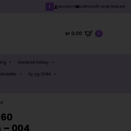
MIN KONTO
KJØPSVILKÅR OG BETINGELSER
kr
0,00
0
ing
Generell Hobby
Modeller
Sy og Strikk
04
360
 – 004