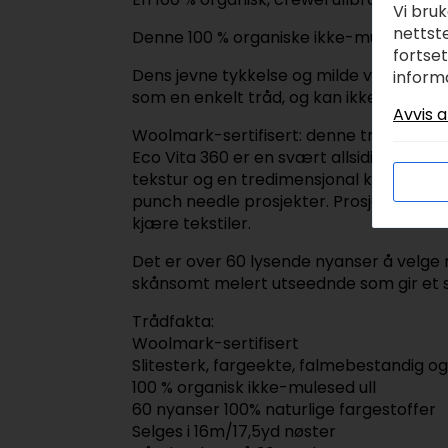
Vi bru
nettste
Denne 100 % organiske ikke-mulesed ullen
fortse
Dens jevne tykkelse og milde vri gjør de
inform
som en enkelt tråd, og kan ikke deles. 
Avvis a
Woolmark-sertifisert: denne tråden har g
Eco Vita 360 er en svært allsidig tråd 
tekstur og en tredimensjonal kvalitet t
punch needle prosjekter. Prosjekter kan 
kjære tekstiler.
Det er over 60 lysende nyanser å velge me
skånsomt melert utseednde som gir et sne
Trådfakta:
Woolmark-sertifisert
Slitesterk, fargeekte, falmebestandig o
100 % organisk ikke-mulesed ull
60 nyanser 100% naturlige fargestoffer
Selges i 16m/17,5yd nøster