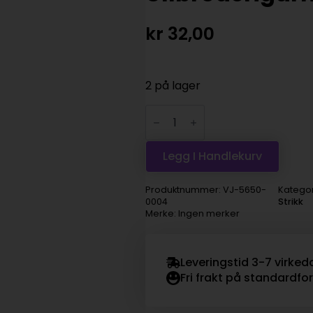
kr
32,00
2 på lager
DMC
Eco
Vita
360
Ullbroderigarn
Legg I Handlekurv
-
004
antall
Produktnummer:
VJ-5650-
Kategor
0004
Strikk
Merke: Ingen merker
Leveringstid 3-7 virked
Fri frakt på standardfo