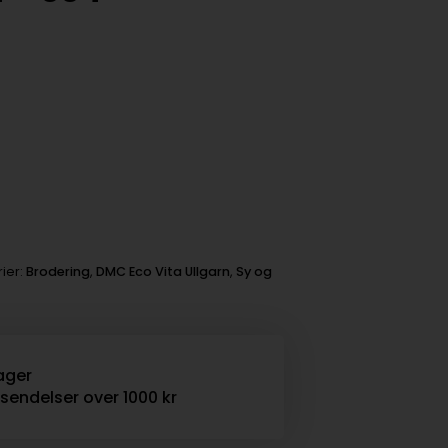
ier:
Brodering
,
DMC Eco Vita Ullgarn
,
Sy og
ager
rsendelser over 1000 kr