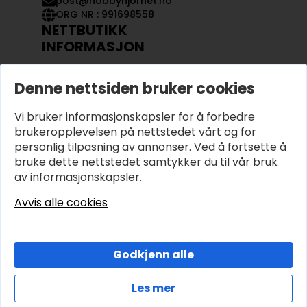
post@hobbyhjornet.no
ORG NR : 991698558
NETTBUTIKK
INFORMASJON
KONTAKT OSS
Denne nettsiden bruker cookies
OM OSS
MIN KONTO
Vi bruker informasjonskapsler for å forbedre
KJØPSVILKÅR OG BETINGELSER
PERSONVERN
brukeropplevelsen på nettstedet vårt og for
personlig tilpasning av annonser. Ved å fortsette å
bruke dette nettstedet samtykker du til vår bruk
av informasjonskapsler.
Avvis alle cookies
Godkjenn alle
Les mer
© 2026 Hobbyhjornet.no – Utviklet og designet av
IT-Sentralen AS
Cookies