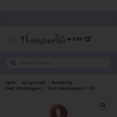
Hobbyer som gleder – produkter som inspirerer
kr
0,00
Products
search
Hjem
Sy og Strikk
Brodering
DMC Moulinégarn
DMC Moulinégarn – 152