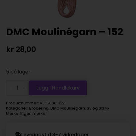
DMC Moulinégarn – 152
kr
28,00
5 på lager
DMC
Moulinégarn
Legg I Handlekurv
-
152
antall
Produktnummer:
VJ-5600-152
Kategorier:
Brodering
,
DMC Moulinégarn
,
Sy og Strikk
Merke: Ingen merker
Leveringstid 3-7 virkedager