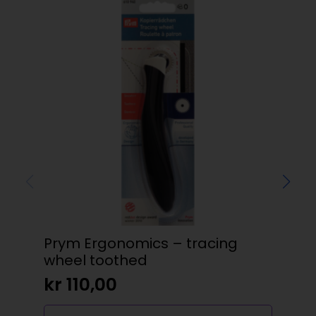
Prym Ergonomics – tracing
Sn
wheel toothed
kr
kr
110,00