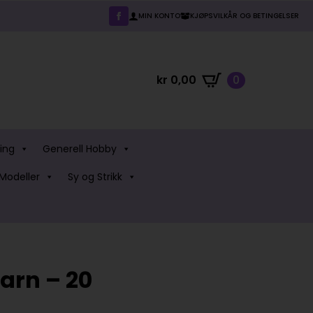
MIN KONTO
KJØPSVILKÅR OG BETINGELSER
kr
0,00
0
ing
Generell Hobby
Modeller
Sy og Strikk
arn – 20