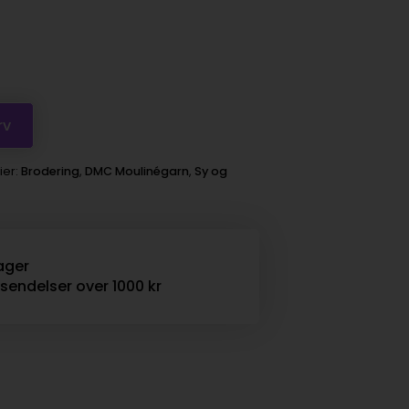
rv
ier:
Brodering
,
DMC Moulinégarn
,
Sy og
ager
rsendelser over 1000 kr