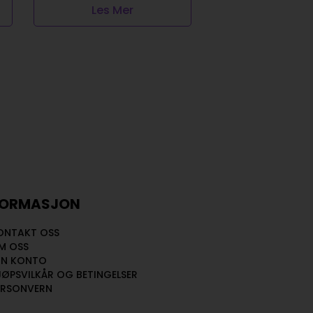
Les Mer
Legg I Handl
FORMASJON
ONTAKT OSS
M OSS
IN KONTO
JØPSVILKÅR OG BETINGELSER
ERSONVERN