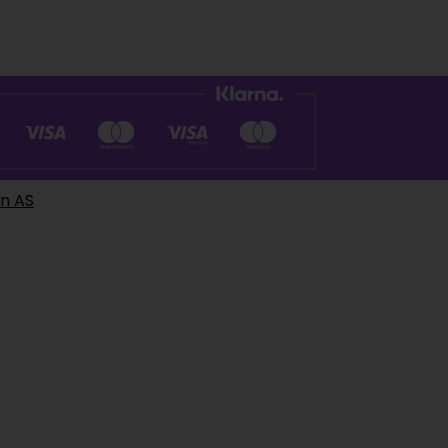
en AS