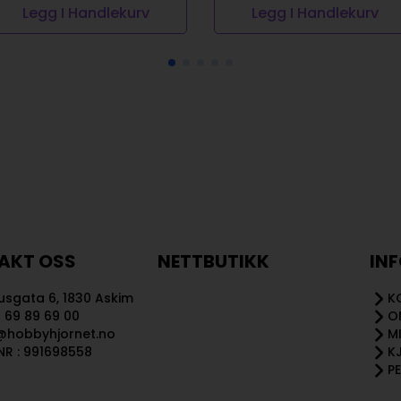
Legg I Handlekurv
Legg I Handlekurv
AKT OSS
NETTBUTIKK
IN
sgata 6, 1830 Askim
K
 69 89 69 00
O
@hobbyhjornet.no
M
R : 991698558
K
P