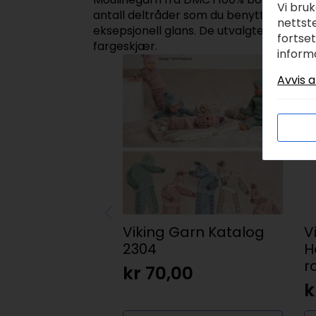
Vi bru
antall deltråder som du benytter. Det l
nettste
eksepsjonell glans. De utvalgte fargest
fortse
fargeskjær.
inform
Avvis a
Viking Garn Katalog
V
2304
H
r
kr
70,00
k