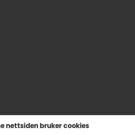
e nettsiden bruker cookies
r av 6 lett delbare deltråder som gjør det enkelt for deg