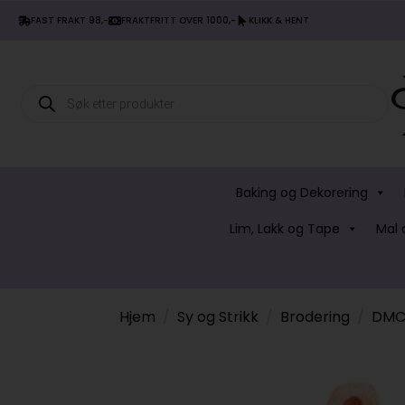
FAST FRAKT 98,-
FRAKTFRITT OVER 1000,-
KLIKK & HENT
Products
search
Baking og Dekorering
Lim, Lakk og Tape
Mal 
Hjem
Sy og Strikk
Brodering
DMC