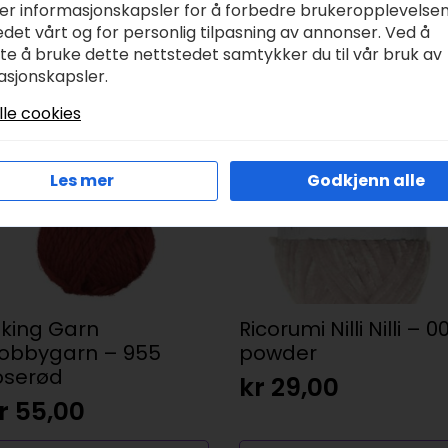
ker informasjonskapsler for å forbedre brukeropplevelse
angfibrete garnet er fremstilt av verdens fineste bomull 
det vårt og for personlig tilpasning av annonser. Ved å
offene gjør garnet garantert lyst og vaskeekte. De varie
tte å bruke dette nettstedet samtykker du til vår bruk av
asjonskapsler.
lle cookies
Les mer
Godkjenn alle
iking Garn
Ricorumi Nilli Nilli – 0
obbygarn – 955
powder
oserød
kr
29,00
r
55,00