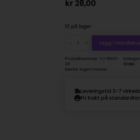
kr
28,00
10 på lager
DMC
Moulinégarn
Legg I Handleku
-
20
antall
Produktnummer:
VJ-5600-
Kategor
20
Strikk
Merke: Ingen merker
Leveringstid 3-7 virked
Fri frakt på standardfo