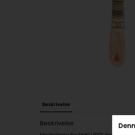
Beskrivelse
Beskrivelse
Denn
Moulinégarn fra DMC i 100% bomull. Bestå