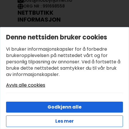
post@hobbyhjornet.no
ORG NR : 991698558
NETTBUTIKK
INFORMASJON
KONTAKT OSS
Denne nettsiden bruker cookies
OM OSS
MIN KONTO
Vi bruker informasjonskapsler for å forbedre
KJØPSVILKÅR OG BETINGELSER
PERSONVERN
brukeropplevelsen på nettstedet vårt og for
personlig tilpasning av annonser. Ved å fortsette å
bruke dette nettstedet samtykker du til vår bruk
av informasjonskapsler.
Avvis alle cookies
Godkjenn alle
Les mer
© 2026 Hobbyhjornet.no – Utviklet og designet av
IT-Sentralen AS
Cookies