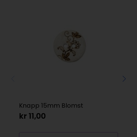
Knapp 15mm Blomst
Vik
215
kr
11,00
kr