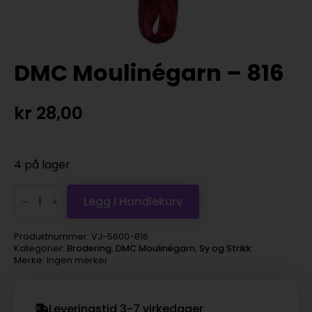
DMC Moulinégarn – 816
kr
28,00
4 på lager
DMC
Moulinégarn
Legg I Handlekurv
-
816
antall
Produktnummer:
VJ-5600-816
Kategorier:
Brodering
,
DMC Moulinégarn
,
Sy og Strikk
Merke: Ingen merker
Leveringstid 3-7 virkedager