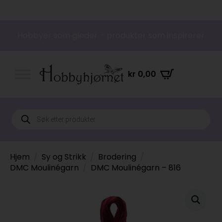
Hobbyer som gleder – produkter som inspirerer
kr
0,00
Products
search
Hjem
Sy og Strikk
Brodering
DMC Moulinégarn
DMC Moulinégarn – 816