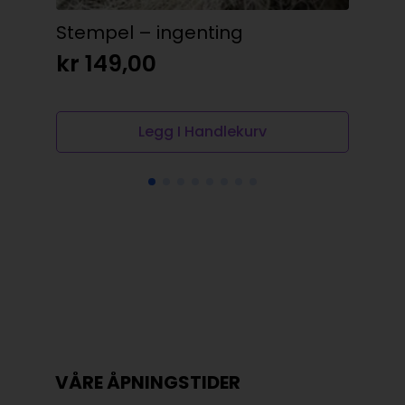
Stempel – ingenting
Mot
kr
149,00
kr
Legg I Handlekurv
VÅRE ÅPNINGSTIDER