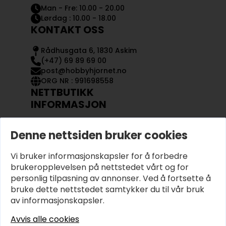
Man - Fre: 10.00 - 20.00
Lørdag : 10.00 - 18.00
KONTAKT OSS
Rådhusgata 6, 1830 Askim
(+47) 69 89 69 00
post@hobbyhjornet.no
ORG NR : 991698558
NETTBUTIKK
INFORMASJON
KONTAKT OSS
Denne nettsiden bruker cookies
OM OSS
MIN KONTO
Vi bruker informasjonskapsler for å forbedre
KJØPSVILKÅR OG BETINGELSER
PERSONVERN
brukeropplevelsen på nettstedet vårt og for
personlig tilpasning av annonser. Ved å fortsette å
bruke dette nettstedet samtykker du til vår bruk
av informasjonskapsler.
Avvis alle cookies