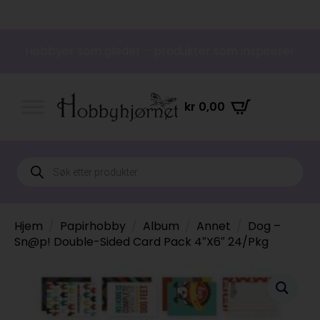
Hobbyer som gleder – produkter som inspirerer
kr
0,00
Products
search
Hjem
Papirhobby
Album
Annet
Dog –
Sn@p! Double-Sided Card Pack 4″X6″ 24/Pkg