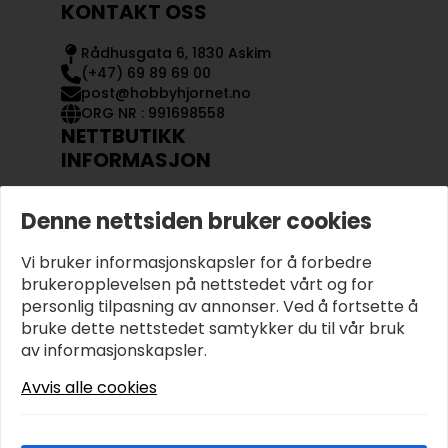
KONTAKT OSS
Rådhusgata 6, 1830 Askim
(+47) 69 89 69 00
post@hobbyhjornet.no
ORG NR : 991698558
NETTBUTIKK
INFORMASJON
KONTAKT OSS
Denne nettsiden bruker cookies
OM OSS
MIN KONTO
Vi bruker informasjonskapsler for å forbedre
KJØPSVILKÅR OG BETINGELSER
PERSONVERN
brukeropplevelsen på nettstedet vårt og for
personlig tilpasning av annonser. Ved å fortsette å
bruke dette nettstedet samtykker du til vår bruk
av informasjonskapsler.
Avvis alle cookies