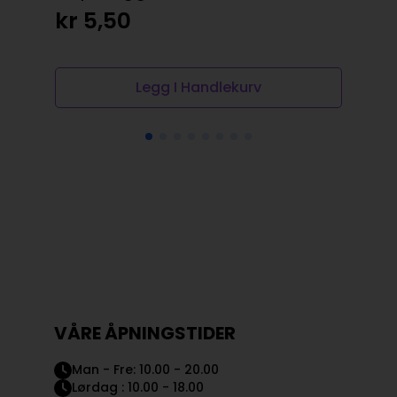
30
kr
5,50
kr
Legg I Handlekurv
VÅRE ÅPNINGSTIDER
Man - Fre: 10.00 - 20.00
Lørdag : 10.00 - 18.00