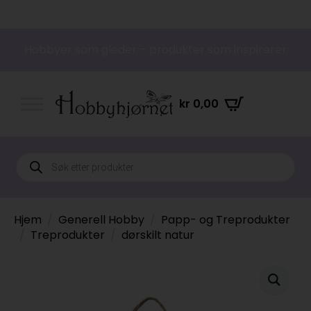
Hobbyer som gleder – produkter som inspirerer
kr
0,00
Products
search
Hjem
Generell Hobby
Papp- og Treprodukter
Treprodukter
dørskilt natur