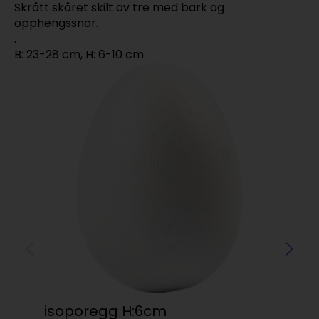
Skrått skåret skilt av tre med bark og
opphengssnor.
.
B: 23-28 cm, H: 6-10 cm
isoporegg H:6cm
De