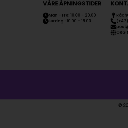
VÅRE ÅPNINGSTIDER
KONT
Man - Fre: 10.00 - 20.00
Rådhu
Lørdag : 10.00 - 18.00
(+47)
post
ORG N
© 20