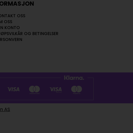
FORMASJON
ONTAKT OSS
M OSS
IN KONTO
JØPSVILKÅR OG BETINGELSER
ERSONVERN
en AS