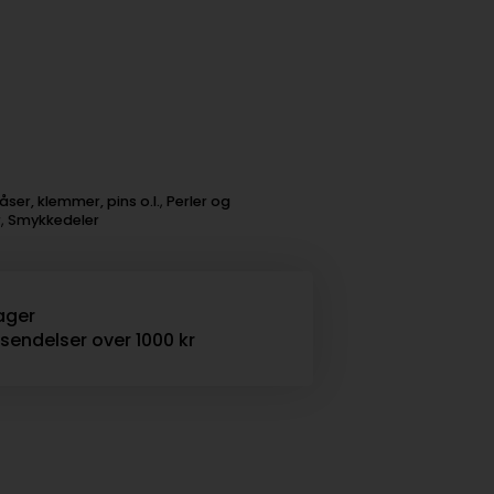
åser, klemmer, pins o.l.
,
Perler og
r
,
Smykkedeler
ager
rsendelser over 1000 kr