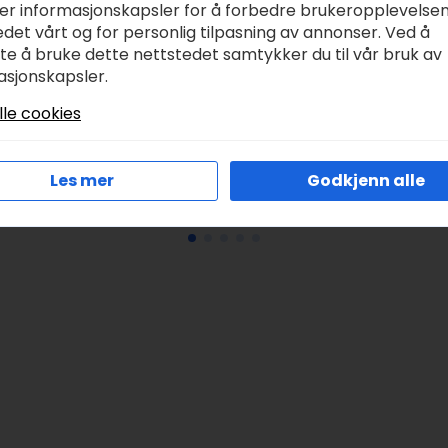
Gütermann Rocaille
ker informasjonskapsler for å forbedre brukeropplevelse
Perlemor 6/0 13g –
det vårt og for personlig tilpasning av annonser. Ved å
4450 vinrød
tte å bruke dette nettstedet samtykker du til vår bruk av
acett harmoni 45g
asjonskapsler.
kr
46,00
osa
lle cookies
r
59,00
Les mer
Godkjenn alle
Les Mer
Legg I Handlekurv