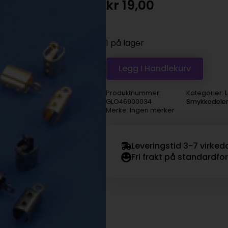
kr
19,00
1 på lager
Legg I Handlekurv
Produktnummer:
Kategorier:
L
GLO46900034
Smykkedele
Merke: Ingen merker
Leveringstid 3-7 virked
Fri frakt på standardfo