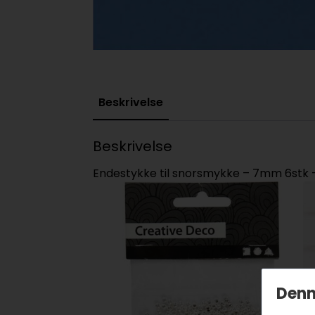
Beskrivelse
Beskrivelse
Endestykke til snorsmykke – 7mm 6stk –
Denn