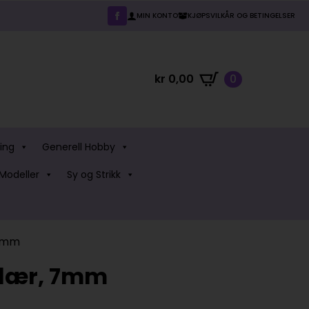
MIN KONTO
KJØPSVILKÅR OG BETINGELSER
kr
0,00
0
ing
Generell Hobby
Modeller
Sy og Strikk
 7mm
l lær, 7mm