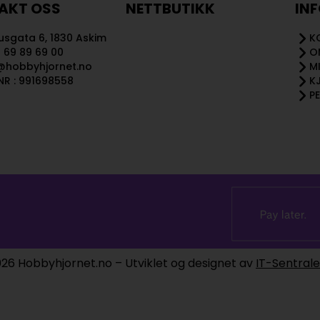
AKT OSS
NETTBUTIKK
IN
sgata 6, 1830 Askim
K
 69 89 69 00
O
@hobbyhjornet.no
M
R : 991698558
K
P
26 Hobbyhjornet.no – Utviklet og designet av
IT-Sentral