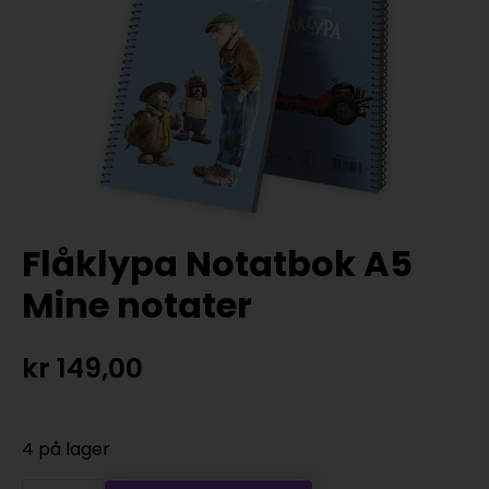
Flåklypa Notatbok A5
Mine notater
kr
149,00
4 på lager
Flåklypa