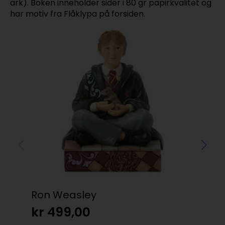
ark). Boken inneholder sider i 80 gr papirkvalitet og
har motiv fra Flåklypa på forsiden.
Ron Weasley
Bla
kr
499,00
kr