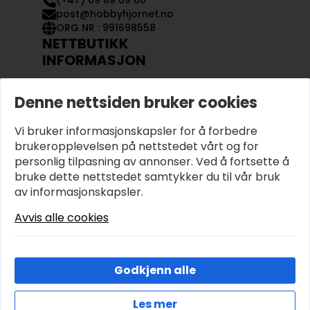
(+47) 69 89 69 00
post@hobbyhjornet.no
ORG NR : 991698558
NETTBUTIKK
INFORMASJON
KONTAKT OSS
Denne nettsiden bruker cookies
OM OSS
MIN KONTO
Vi bruker informasjonskapsler for å forbedre
KJØPSVILKÅR OG BETINGELSER
PERSONVERN
brukeropplevelsen på nettstedet vårt og for
personlig tilpasning av annonser. Ved å fortsette å
bruke dette nettstedet samtykker du til vår bruk
av informasjonskapsler.
Avvis alle cookies
Godkjenn alle
Les mer
© 2026 Hobbyhjornet.no – Utviklet og designet av