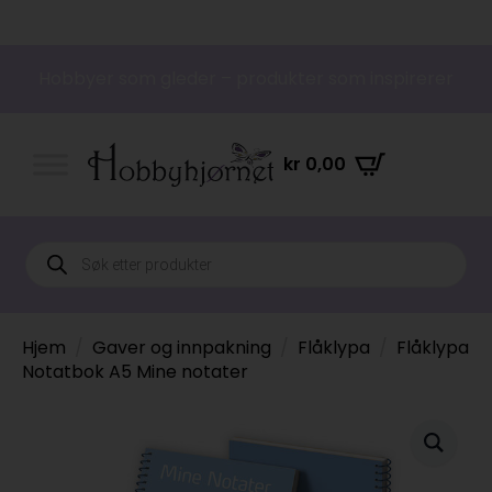
Hobbyer som gleder – produkter som inspirerer
kr
0,00
Products
search
Hjem
Gaver og innpakning
Flåklypa
Flåklypa
Notatbok A5 Mine notater