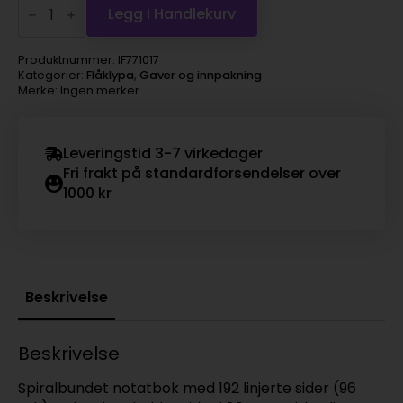
Notatbok
Legg I Handlekurv
A5
Mine
notater
Produktnummer:
IF771017
antall
Kategorier:
Flåklypa
,
Gaver og innpakning
Merke: Ingen merker
Leveringstid 3-7 virkedager
Fri frakt på standardforsendelser over
1000 kr
Beskrivelse
Beskrivelse
Spiralbundet notatbok med 192 linjerte sider (96