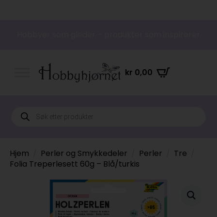
Hobbyer som gleder – produkter som inspirerer
kr
0,00
Products
search
Hjem
Perler og Smykkedeler
Perler
Tre
Folia Treperlesett 60g – Blå/turkis