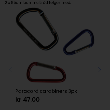
2 x 85cm bommultråd følger med.
Paracord carabiners 3pk
Pa
kr
47,00
kr