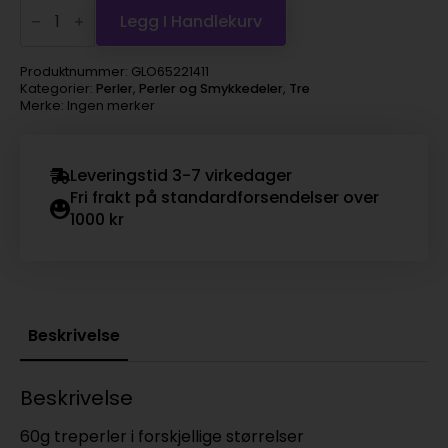
Folia
Treperlesett
Legg I Handlekurv
60g
–
Blå/turkis
Produktnummer:
GLO65221411
antall
Kategorier:
Perler
,
Perler og Smykkedeler
,
Tre
Merke: Ingen merker
Leveringstid 3-7 virkedager
Fri frakt på standardforsendelser over
1000 kr
Beskrivelse
Beskrivelse
60g treperler i forskjellige størrelser