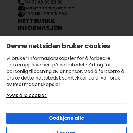
(+47) 69 89 69 00
post@hobbyhjornet.no
ORG NR : 991698558
NETTBUTIKK
INFORMASJON
KONTAKT OSS
Denne nettsiden bruker cookies
OM OSS
MIN KONTO
Vi bruker informasjonskapsler for å forbedre
KJØPSVILKÅR OG BETINGELSER
PERSONVERN
brukeropplevelsen på nettstedet vårt og for
personlig tilpasning av annonser. Ved å fortsette å
bruke dette nettstedet samtykker du til vår bruk
av informasjonskapsler.
Avvis alle cookies
Godkjenn alle
Les mer