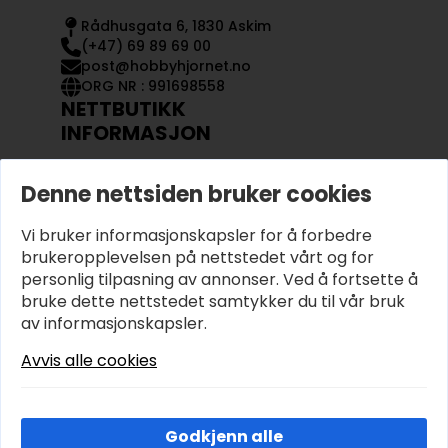
Rådhusgata 6, 1830 Askim
(+47) 69 89 69 00
post@hobbyhjornet.no
ORG NR : 991698558
NETTBUTIKK
INFORMASJON
KONTAKT OSS
Denne nettsiden bruker cookies
OM OSS
MIN KONTO
Vi bruker informasjonskapsler for å forbedre
KJØPSVILKÅR OG BETINGELSER
PERSONVERN
brukeropplevelsen på nettstedet vårt og for
personlig tilpasning av annonser. Ved å fortsette å
bruke dette nettstedet samtykker du til vår bruk
av informasjonskapsler.
Avvis alle cookies
Godkjenn alle