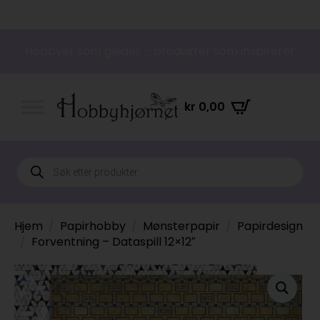
Hobbyer som gleder – produkter som inspirerer
kr
0,00
Products
search
Hjem
Papirhobby
Mønsterpapir
Papirdesign
Forventning – Dataspill 12×12″