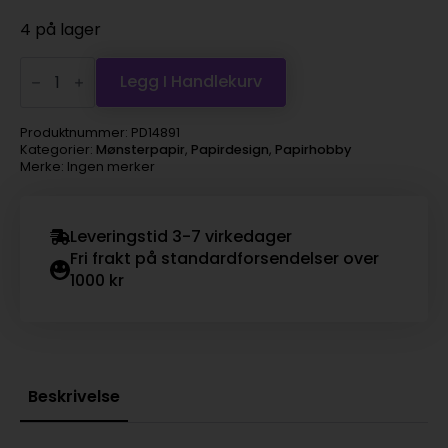
4 på lager
Forventning
-
Legg I Handlekurv
Dataspill
12x12"
antall
Produktnummer:
PD14891
Kategorier:
Mønsterpapir
,
Papirdesign
,
Papirhobby
Merke: Ingen merker
Leveringstid 3-7 virkedager
Fri frakt på standardforsendelser over
1000 kr
Beskrivelse