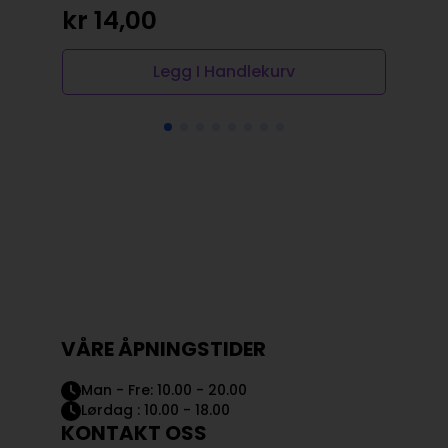
Op
N
kr
14,00
pr
pr
va
er:
Legg I Handlekurv
kr
kr
VÅRE ÅPNINGSTIDER
Man - Fre: 10.00 - 20.00
Lørdag : 10.00 - 18.00
KONTAKT OSS