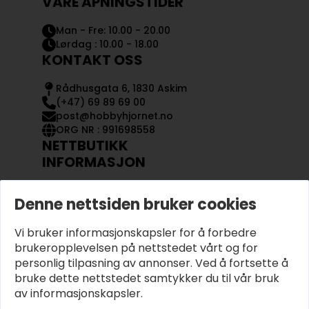
VÅRE ÅPNINGSTIDER
Man - Fre: 10.00 - 20.00
Lørdag : 10.00 - 18.00
KONTAKT OSS
Rådhusgata 6, 1830 Askim
(+47) 69 89 69 00
post@hobbyhjornet.no
ORG NR : 991698558
NETTBUTIKK
INFORMASJON
KONTAKT OSS
Denne nettsiden bruker cookies
OM OSS
MIN KONTO
Vi bruker informasjonskapsler for å forbedre
KJØPSVILKÅR OG BETINGELSER
PERSONVERN
brukeropplevelsen på nettstedet vårt og for
personlig tilpasning av annonser. Ved å fortsette å
bruke dette nettstedet samtykker du til vår bruk
av informasjonskapsler.