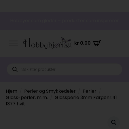
Hobbyer som gleder – produkter som inspirerer
kr
0,00
Products
search
Hjem
Perler og Smykkedeler
Perler
Glass-perler, m.m.
Glassperle 3mm Fargenr.41
1377 hvit