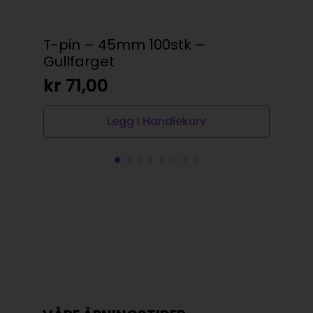
T-pin – 45mm 100stk –
Par
Gullfarget
kr
kr
71,00
Legg I Handlekurv