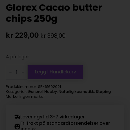
Glorex Cacao butter
chips 250g
kr
229,00
kr
398,00
Opprinnelig
Nåværende
pris
pris
var:
er:
4 på lager
kr 398,00.
kr 229,00.
Glorex
Cacao
Legg I Handlekurv
butter
chips
250g
Produktnummer:
SP-61602021
antall
Kategorier:
Generell Hobby
,
Naturlig kosmetikk
,
Støping
Merke: Ingen merker
Leveringstid 3-7 virkedager
Fri frakt på standardforsendelser over
1000 kr