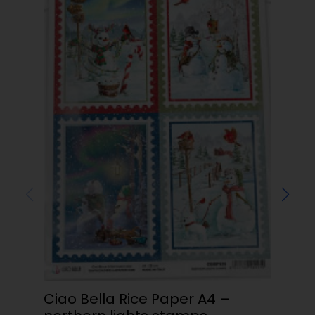
Ho
kr
Ciao Bella Rice Paper A4 –