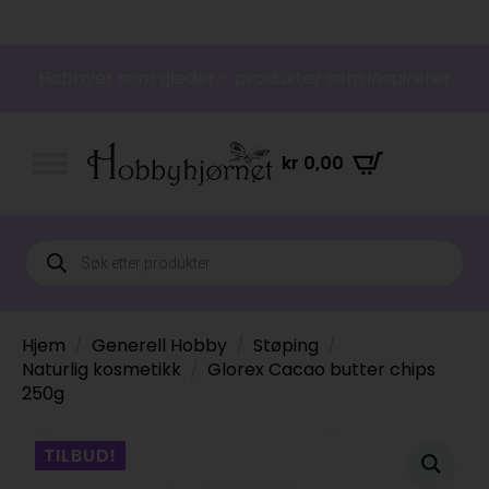
Hobbyer som gleder – produkter som inspirerer
kr
0,00
Products
search
Hjem
Generell Hobby
Støping
Naturlig kosmetikk
Glorex Cacao butter chips
250g
TILBUD!