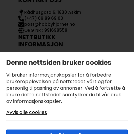
Rådhusgata 6, 1830 Askim
(+47) 69 89 69 00
post@hobbyhjornet.no
ORG NR : 991698558
NETTBUTIKK
INFORMASJON
KONTAKT OSS
Denne nettsiden bruker cookies
OM OSS
MIN KONTO
Vi bruker informasjonskapsler for å forbedre
KJØPSVILKÅR OG BETINGELSER
PERSONVERN
brukeropplevelsen på nettstedet vårt og for
personlig tilpasning av annonser. Ved å fortsette å
bruke dette nettstedet samtykker du til vår bruk
av informasjonskapsler.
Avvis alle cookies