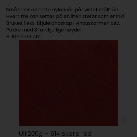
Små trær av tette nylonhår på tvistet ståltråd.
Hvert tre kan settes på en liten trefot som er inkl.
Brukes f.eks. til julelandskap i vinduskarmen osv.
Pakke med 3 forskjellige høyder .
H: 10+13+14 cm
Ho
Ull 200g – 614 skarp rød