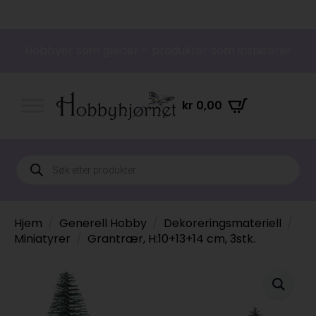
Hobbyer som gleder – produkter som inspirerer
kr
0,00
Products
search
Hjem
Generell Hobby
Dekoreringsmateriell
Miniatyrer
Grantrær, H:10+13+14 cm, 3stk.