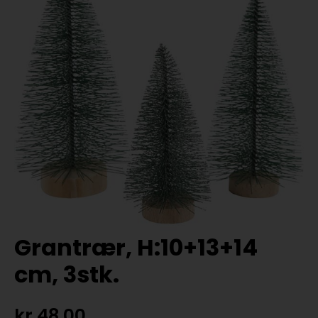
Grantrær, H:10+13+14
cm, 3stk.
kr
48,00