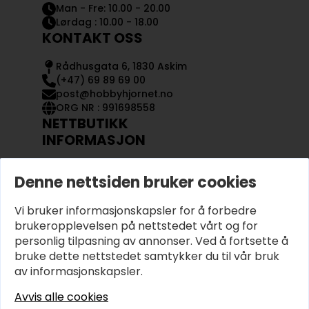
Man - Fre: 10.00 - 20.00
Lørdag : 10.00 - 18.00
KONTAKT OSS
Rådhusgata 6, 1830 Askim
(+47) 69 89 69 00
post@hobbyhjornet.no
ORG NR : 991698558
NETTBUTIKK
INFORMASJON
KONTAKT OSS
Denne nettsiden bruker cookies
OM OSS
MIN KONTO
Vi bruker informasjonskapsler for å forbedre
KJØPSVILKÅR OG BETINGELSER
PERSONVERN
brukeropplevelsen på nettstedet vårt og for
personlig tilpasning av annonser. Ved å fortsette å
bruke dette nettstedet samtykker du til vår bruk
av informasjonskapsler.
Avvis alle cookies