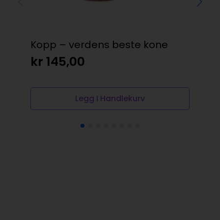
Kopp – verdens beste kone
Ko
kr
145,00
kr
Legg I Handlekurv