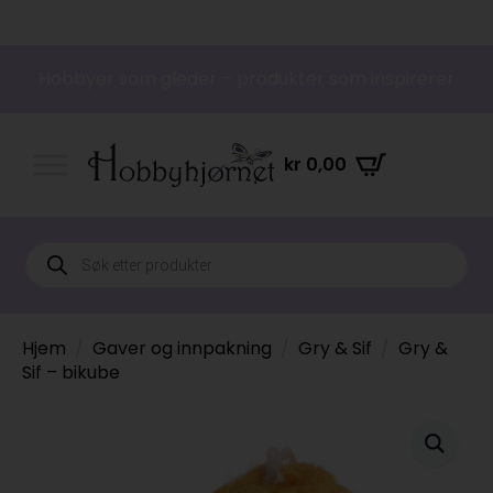
Hobbyer som gleder – produkter som inspirerer
kr
0,00
Products
search
Hjem
Gaver og innpakning
Gry & Sif
Gry &
Sif – bikube