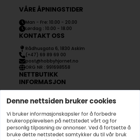
VÅRE ÅPNINGSTIDER
Man - Fre: 10.00 - 20.00
Lørdag : 10.00 - 18.00
KONTAKT OSS
Rådhusgata 6, 1830 Askim
(+47) 69 89 69 00
post@hobbyhjornet.no
ORG NR : 991698558
NETTBUTIKK
INFORMASJON
KONTAKT OSS
Denne nettsiden bruker cookies
OM OSS
MIN KONTO
Vi bruker informasjonskapsler for å forbedre
KJØPSVILKÅR OG BETINGELSER
PERSONVERN
brukeropplevelsen på nettstedet vårt og for
personlig tilpasning av annonser. Ved å fortsette å
bruke dette nettstedet samtykker du til vår bruk