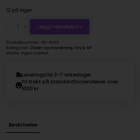
12 på lager
Gry
&
Legg I Handlekurv
Sif
-
bikube
Produktnummer:
GS-16313
antall
Kategorier:
Gaver og innpakning
,
Gry & Sif
Merke: Ingen merker
Leveringstid 3-7 virkedager
Fri frakt på standardforsendelser over
1000 kr
Beskrivelse