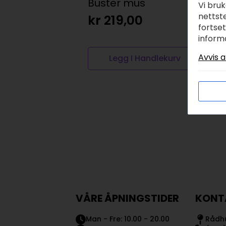
Buster mus
3
Vi bru
nettste
kr
219,00
k
fortse
inform
Avvis a
Legg I Handlekurv
VÅRE ÅPNINGSTIDER
KONT
Man - Fre: 10.00 - 20.00
Rådhu