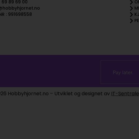
 69 89 69 00
O
@hobbyhjornet.no
M
R : 991698558
K
P
26 Hobbyhjornet.no – Utviklet og designet av
IT-Sentral