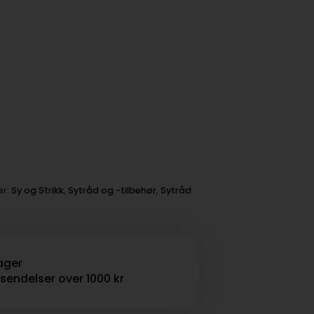
er:
Sy og Strikk
,
Sytråd og -tilbehør
,
Sytråd
ager
rsendelser over 1000 kr