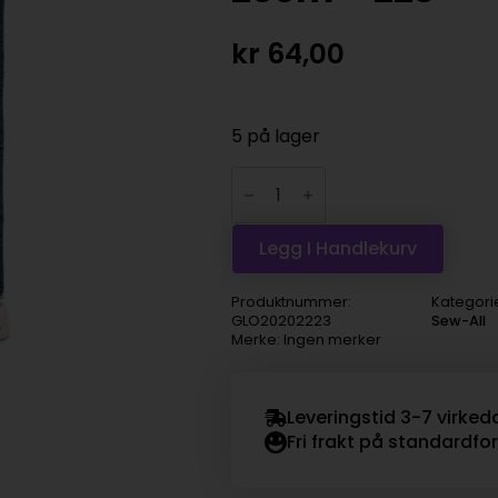
kr
64,00
5 på lager
Gütermann
sytråd
Sew-
all
200m
Legg I Handlekurv
-
223
antall
Produktnummer:
Kategori
GLO20202223
Sew-All
Merke: Ingen merker
Leveringstid 3-7 virked
Fri frakt på standardfo