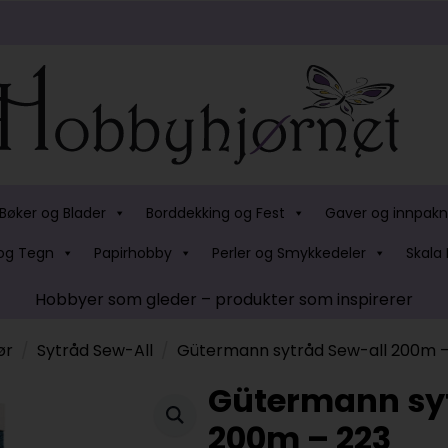
Bøker og Blader
Borddekking og Fest
Gaver og innpakn
og Tegn
Papirhobby
Perler og Smykkedeler
Skala 
Hobbyer som gleder – produkter som inspirerer
ør
Sytråd Sew-All
Gütermann sytråd Sew-all 200m –
Gütermann syt
200m – 223