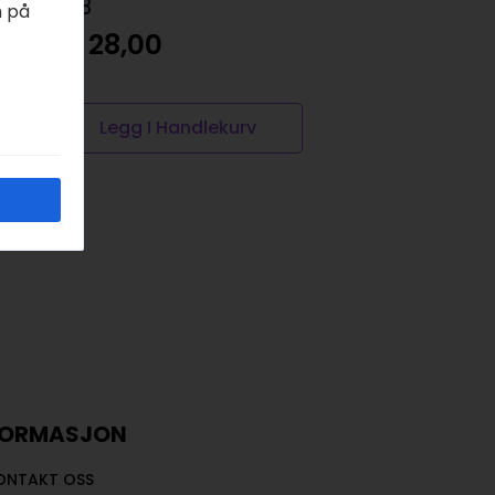
–
728
gul
n på
kr
28,00
kr
99,00
Legg I Handlekurv
Les Mer
FORMASJON
ONTAKT OSS