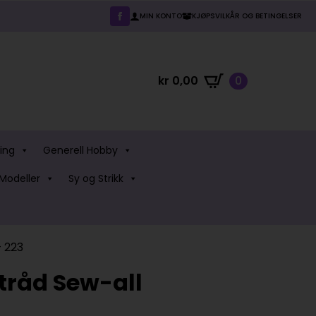
MIN KONTO
KJØPSVILKÅR OG BETINGELSER
kr
0,00
0
ing
Generell Hobby
Modeller
Sy og Strikk
 223
råd Sew-all