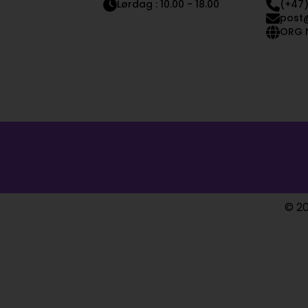
Lørdag : 10.00 - 18.00
(+47)
post
ORG N
© 20