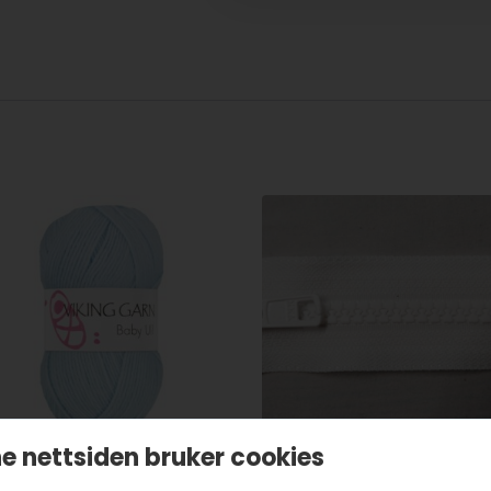
e nettsiden bruker cookies
iking Garn Baby Ull –
YKK glidelås 6mm