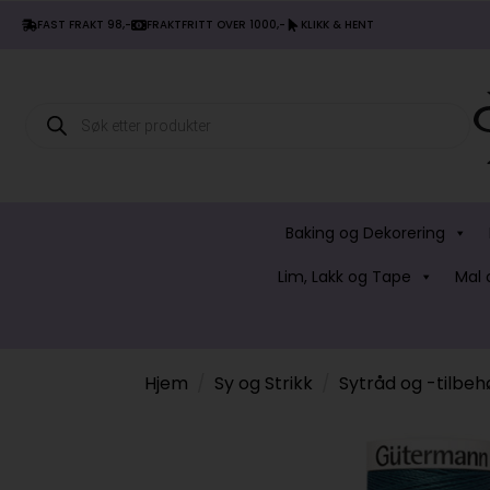
FAST FRAKT 98,-
FRAKTFRITT OVER 1000,-
KLIKK & HENT
Products
search
Baking og Dekorering
Lim, Lakk og Tape
Mal 
Hjem
Sy og Strikk
Sytråd og -tilbeh