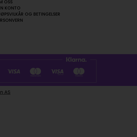
M OSS
IN KONTO
JØPSVILKÅR OG BETINGELSER
ERSONVERN
en AS