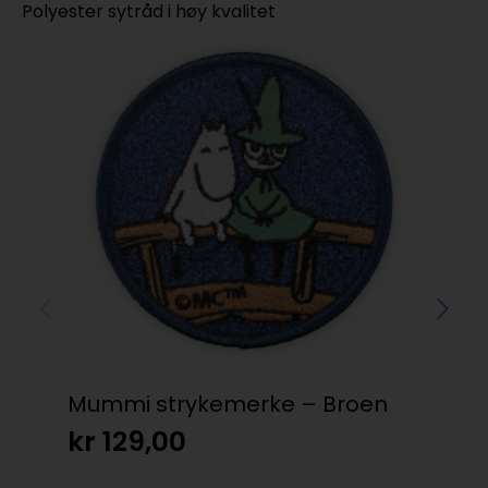
Polyester sytråd i høy kvalitet
Mummi strykemerke – Broen
Mi
Ju
kr
129,00
kr