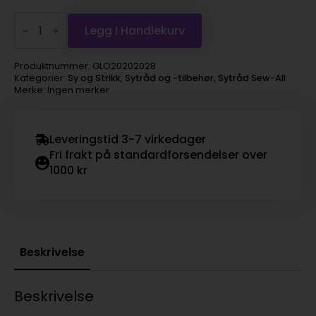
Gütermann
sytråd
Legg I Handlekurv
Sew-
all
200m
Produktnummer:
GLO20202028
-
Kategorier:
Sy og Strikk
,
Sytråd og -tilbehør
,
Sytråd Sew-All
28
Merke: Ingen merker
antall
Leveringstid 3-7 virkedager
Fri frakt på standardforsendelser over
1000 kr
Beskrivelse
Beskrivelse