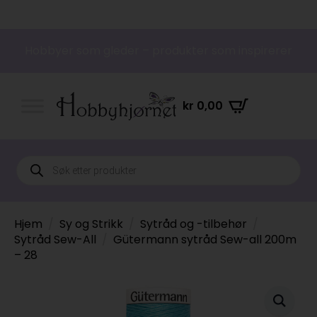
Hobbyer som gleder – produkter som inspirerer
kr
0,00
Products
search
Hjem
Sy og Strikk
Sytråd og -tilbehør
Sytråd Sew-All
Gütermann sytråd Sew-all 200m
– 28