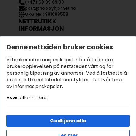
(+47) 69 89 69 00
post@hobbyhjornet.no
ORG NR : 991698558
NETTBUTIKK
INFORMASJON
KONTAKT OSS
Denne nettsiden bruker cookies
OM OSS
MIN KONTO
Vi bruker informasjonskapsler for å forbedre
KJØPSVILKÅR OG BETINGELSER
PERSONVERN
brukeropplevelsen på nettstedet vårt og for
personlig tilpasning av annonser. Ved å fortsette å
bruke dette nettstedet samtykker du til vår bruk
av informasjonskapsler.
Avvis alle cookies
Godkjenn alle
Les mer