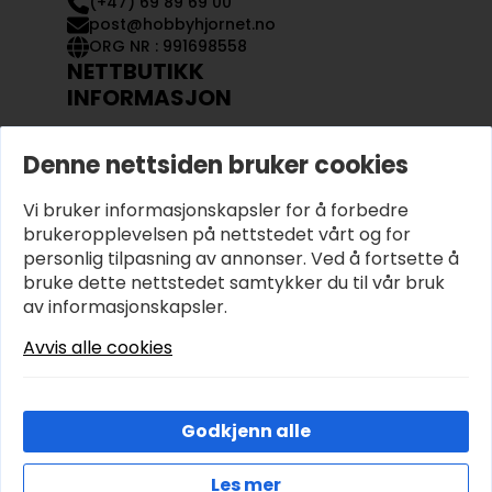
(+47) 69 89 69 00
post@hobbyhjornet.no
ORG NR : 991698558
NETTBUTIKK
INFORMASJON
KONTAKT OSS
Denne nettsiden bruker cookies
OM OSS
MIN KONTO
Vi bruker informasjonskapsler for å forbedre
KJØPSVILKÅR OG BETINGELSER
PERSONVERN
brukeropplevelsen på nettstedet vårt og for
personlig tilpasning av annonser. Ved å fortsette å
bruke dette nettstedet samtykker du til vår bruk
av informasjonskapsler.
Avvis alle cookies
Godkjenn alle
Les mer
© 2026 Hobbyhjornet.no – Utviklet og designet av