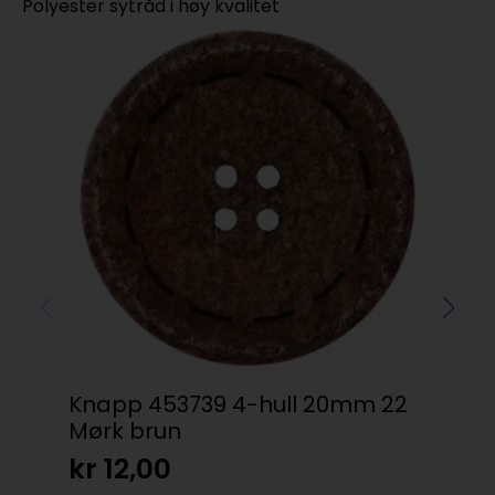
Polyester sytråd i høy kvalitet
Knapp 453739 4-hull 20mm 22
Vik
Mørk brun
– 7
kr
12,00
kr