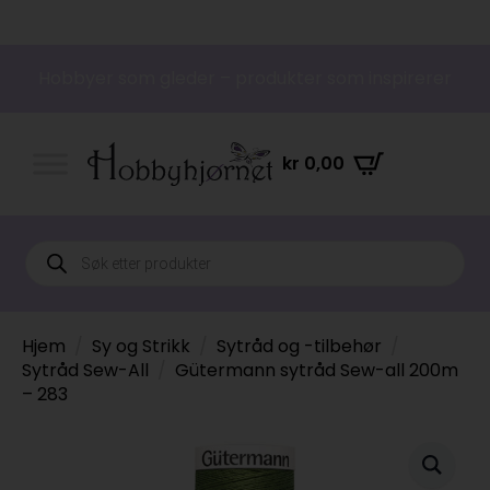
Hobbyer som gleder – produkter som inspirerer
kr
0,00
Products
search
Hjem
Sy og Strikk
Sytråd og -tilbehør
Sytråd Sew-All
Gütermann sytråd Sew-all 200m
– 283