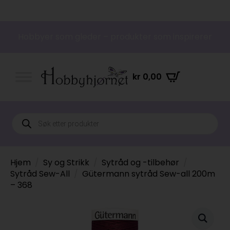
Hobbyer som gleder – produkter som inspirerer
kr
0,00
Products
search
Hjem
Sy og Strikk
Sytråd og -tilbehør
Sytråd Sew-All
Gütermann sytråd Sew-all 200m
– 368