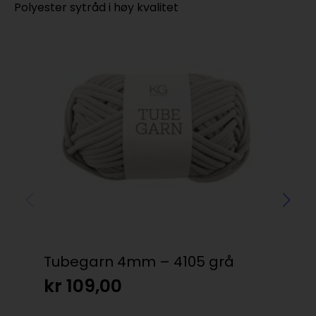
Polyester sytråd i høy kvalitet
Tubegarn 4mm – 4105 grå
My
10
kr
109,00
kr