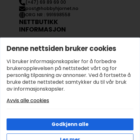
(+47) 69 89 69 00
post@hobbyhjornet.no
ORG NR : 991698558
NETTBUTIKK
INFORMASJON
KONTAKT OSS
Denne nettsiden bruker cookies
OM OSS
MIN KONTO
Vi bruker informasjonskapsler for å forbedre
KJØPSVILKÅR OG BETINGELSER
PERSONVERN
brukeropplevelsen på nettstedet vårt og for
personlig tilpasning av annonser. Ved å fortsette å
bruke dette nettstedet samtykker du til vår bruk
av informasjonskapsler.
Avvis alle cookies
Godkjenn alle
Les mer