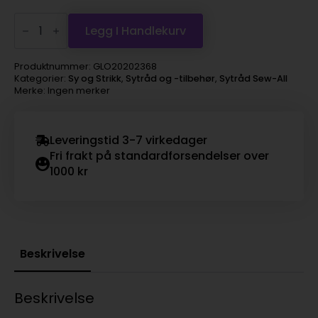
Gütermann
sytråd
Legg I Handlekurv
Sew-
all
200m
Produktnummer:
GLO20202368
-
Kategorier:
Sy og Strikk
,
Sytråd og -tilbehør
,
Sytråd Sew-All
368
Merke: Ingen merker
antall
Leveringstid 3-7 virkedager
Fri frakt på standardforsendelser over
1000 kr
Beskrivelse
Beskrivelse