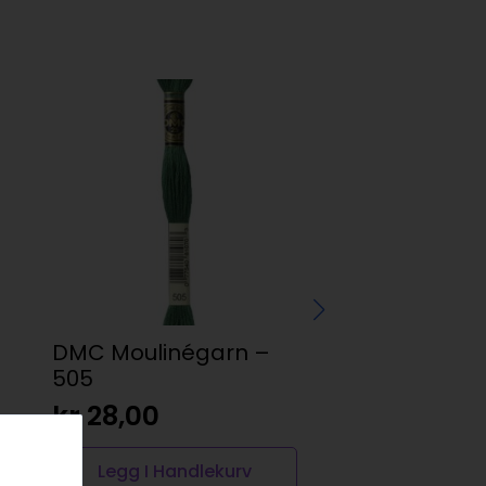
DMC Moulinégarn –
Knapp 454208
505
hulls 18mm 66
kr
28,00
kr
10,00
Legg I Handlekurv
Legg I Handl