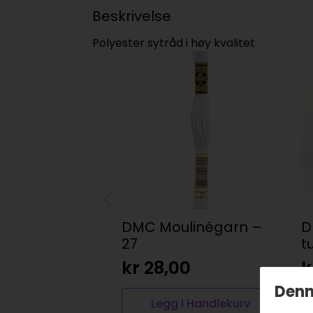
Beskrivelse
Polyester sytråd i høy kvalitet
DMC Moulinégarn –
D
27
t
kr
28,00
k
Denn
Legg I Handlekurv