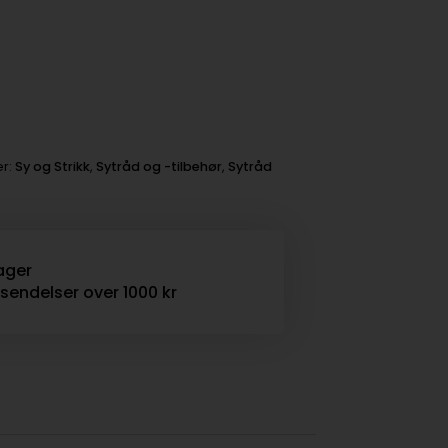
er:
Sy og Strikk
,
Sytråd og -tilbehør
,
Sytråd
ager
rsendelser over 1000 kr