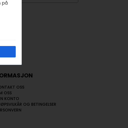
n på
FORMASJON
ONTAKT OSS
M OSS
IN KONTO
JØPSVILKÅR OG BETINGELSER
ERSONVERN