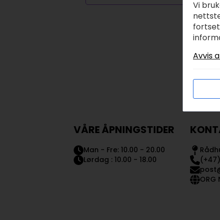
Vi bru
nettste
fortse
inform
Avvis a
VÅRE ÅPNINGSTIDER
KONT
Man - Fre: 10.00 - 20.00
Rådhu
Lørdag : 10.00 - 18.00
(+47)
post
ORG N