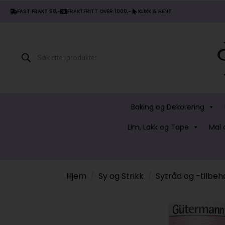
FAST FRAKT 98,-
FRAKTFRITT OVER 1000,-
KLIKK & HENT
Products
search
Baking og Dekorering
Lim, Lakk og Tape
Mal 
Hjem
Sy og Strikk
Sytråd og -tilbeh