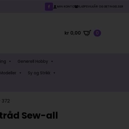
MIN KONTO
KJØPSVILKÅR OG BETINGELSER
kr
0,00
0
ing
Generell Hobby
Modeller
Sy og Strikk
 372
råd Sew-all