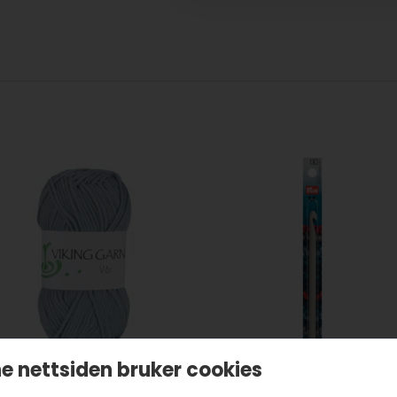
e nettsiden bruker cookies
iking Garn Vår – 428
Prym heklenål 7