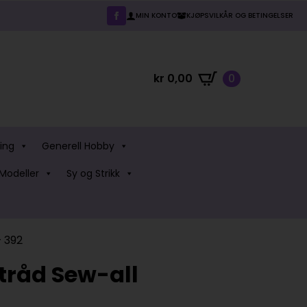
MIN KONTO
KJØPSVILKÅR OG BETINGELSER
kr
0,00
0
ing
Generell Hobby
Modeller
Sy og Strikk
 392
råd Sew-all