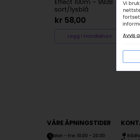
Effect 100m – 9938
b
Vi bru
sort/lysblå
nettste
k
fortse
kr
58,00
inform
Avvis a
Legg I Handlekurv
VÅRE ÅPNINGSTIDER
KONT
Man - Fre: 10.00 - 20.00
Rådhu