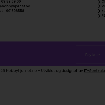
 69 89 69 00
O
@hobbyhjornet.no
M
R : 991698558
K
P
26 Hobbyhjornet.no – Utviklet og designet av
IT-Sentral