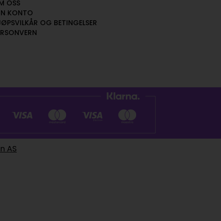
M OSS
IN KONTO
JØPSVILKÅR OG BETINGELSER
ERSONVERN
en AS