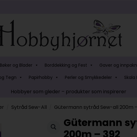
Bøker og Blader
Borddekking og Fest
Gaver og innpakn
og Tegn
Papirhobby
Perler og Smykkedeler
Skala 
Hobbyer som gleder – produkter som inspirerer
ør
Sytråd Sew-All
Gütermann sytråd Sew-all 200m –
Gütermann syt
200m – 392