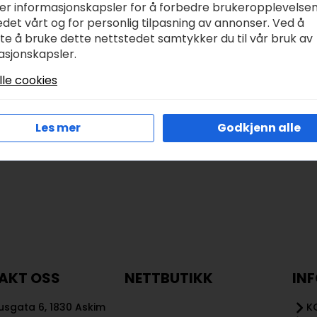
lå
ker informasjonskapsler for å forbedre brukeropplevelse
kr
45,00
det vårt og for personlig tilpasning av annonser. Ved å
r
49,00
tte å bruke dette nettstedet samtykker du til vår bruk av
asjonskapsler.
lle cookies
Legg I Handlekurv
Les Mer
Les mer
Godkjenn alle
AKT OSS
NETTBUTIKK
IN
sgata 6, 1830 Askim
K