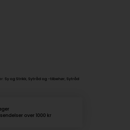
er:
Sy og Strikk
,
Sytråd og -tilbehør
,
Sytråd
ager
rsendelser over 1000 kr