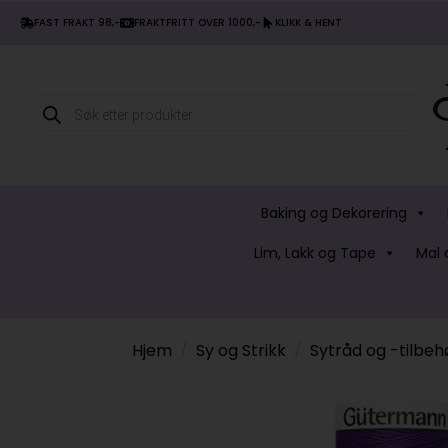
FAST FRAKT 98,-
FRAKTFRITT OVER 1000,-
KLIKK & HENT
Products
search
Baking og Dekorering
Lim, Lakk og Tape
Mal 
Hjem
Sy og Strikk
Sytråd og -tilbeh