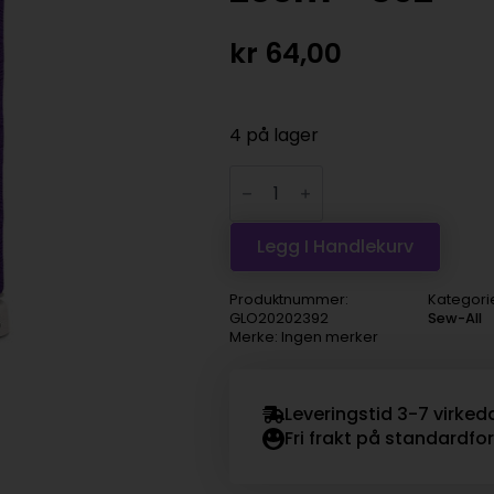
kr
64,00
4 på lager
Gütermann
sytråd
Sew-
all
200m
Legg I Handlekurv
-
392
antall
Produktnummer:
Kategori
GLO20202392
Sew-All
Merke: Ingen merker
Leveringstid 3-7 virked
Fri frakt på standardfo