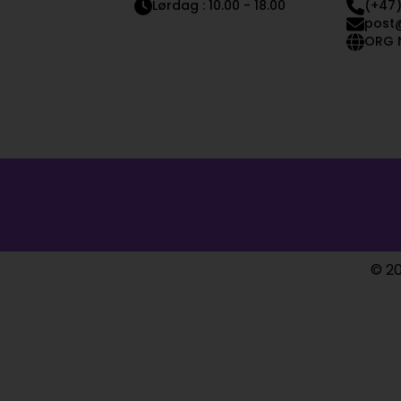
Lørdag : 10.00 - 18.00
(+47)
post
ORG N
© 20