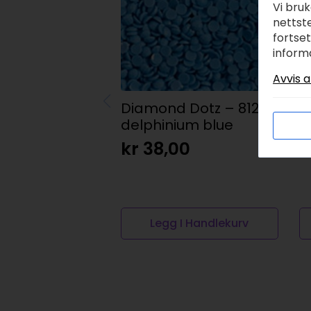
Vi bru
nettste
fortse
inform
Avvis a
Diamond Dotz – 8126
D
delphinium blue
d
kr
38,00
k
Legg I Handlekurv