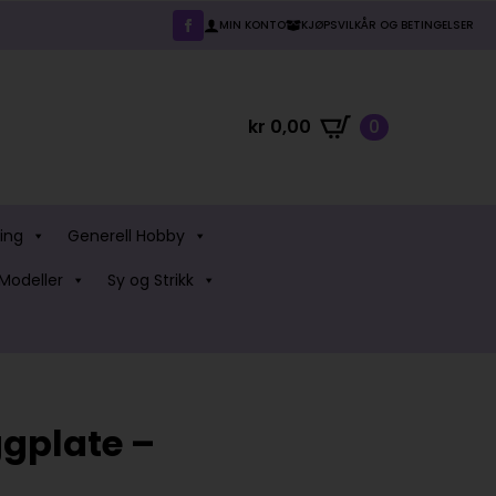
MIN KONTO
KJØPSVILKÅR OG BETINGELSER
kr
0,00
0
ing
Generell Hobby
Modeller
Sy og Strikk
gplate –