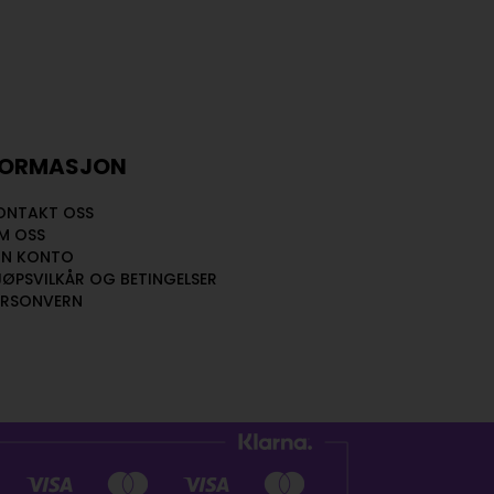
FORMASJON
ONTAKT OSS
M OSS
IN KONTO
JØPSVILKÅR OG BETINGELSER
ERSONVERN