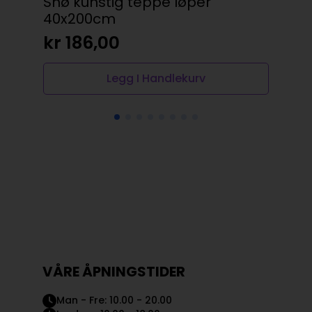
Snø kunstig teppe løper
mi
40x200cm
Des
kr
186,00
kr
Legg I Handlekurv
VÅRE ÅPNINGSTIDER
Man - Fre: 10.00 - 20.00