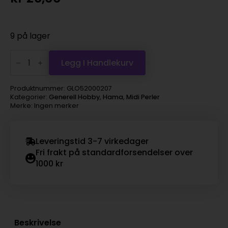
9 på lager
Hama
Midi
Legg I Handlekurv
super
1000s
–
Produktnummer:
GLO52000207
107
Kategorier:
Generell Hobby
,
Hama
,
Midi Perler
Lavendel
Merke: Ingen merker
antall
Leveringstid 3-7 virkedager
Fri frakt på standardforsendelser over
1000 kr
Beskrivelse