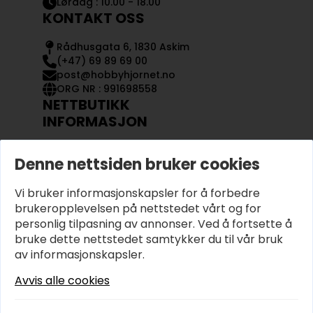
Lørdag : 10.00 - 18.00
KONTAKT OSS
Rådhusgata 6, 1830 Askim
(+47) 69 89 69 00
post@hobbyhjornet.no
ORG NR : 991698558
NETTBUTIKK
INFORMASJON
KONTAKT OSS
Denne nettsiden bruker cookies
OM OSS
MIN KONTO
Vi bruker informasjonskapsler for å forbedre
KJØPSVILKÅR OG BETINGELSER
PERSONVERN
brukeropplevelsen på nettstedet vårt og for
personlig tilpasning av annonser. Ved å fortsette å
bruke dette nettstedet samtykker du til vår bruk
av informasjonskapsler.
Avvis alle cookies