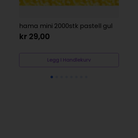
min
kr
hama mini 2000stk pastell gul
kr
29,00
Legg I Handlekurv