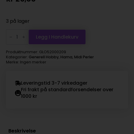
3 på lager
Hama
Midi
Legg I Handlekurv
super
1000s
–
Produktnummer:
GLO52000209
109
Kategorier:
Generell Hobby
,
Hama
,
Midi Perler
Mørk
Merke: Ingen merker
tåkegrå
antall
Leveringstid 3-7 virkedager
Fri frakt på standardforsendelser over
1000 kr
Beskrivelse