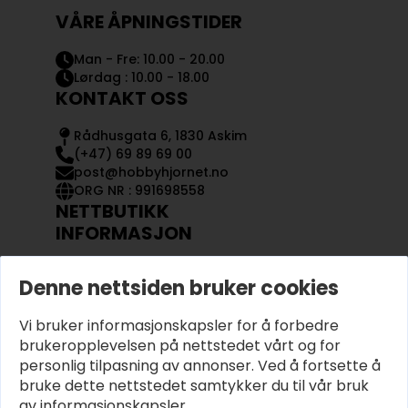
VÅRE ÅPNINGSTIDER
Man - Fre: 10.00 - 20.00
Lørdag : 10.00 - 18.00
KONTAKT OSS
Rådhusgata 6, 1830 Askim
(+47) 69 89 69 00
post@hobbyhjornet.no
ORG NR : 991698558
NETTBUTIKK
INFORMASJON
KONTAKT OSS
Denne nettsiden bruker cookies
OM OSS
MIN KONTO
Vi bruker informasjonskapsler for å forbedre
KJØPSVILKÅR OG BETINGELSER
PERSONVERN
brukeropplevelsen på nettstedet vårt og for
personlig tilpasning av annonser. Ved å fortsette å
bruke dette nettstedet samtykker du til vår bruk
av informasjonskapsler.