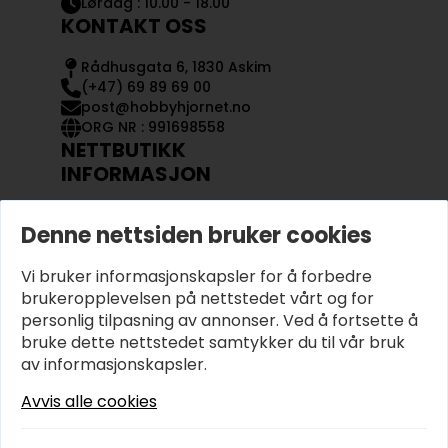
Lørdag : 10.00 - 18.00
KONTAKT OSS
Rådhusgata 6, 1830 Askim
(+47) 69 89 69 00
post@hobbyhjornet.no
ORG NR : 991698558
NETTBUTIKK
INFORMASJON
KONTAKT OSS
Denne nettsiden bruker cookies
OM OSS
MIN KONTO
Vi bruker informasjonskapsler for å forbedre
KJØPSVILKÅR OG BETINGELSER
PERSONVERN
brukeropplevelsen på nettstedet vårt og for
personlig tilpasning av annonser. Ved å fortsette å
bruke dette nettstedet samtykker du til vår bruk
av informasjonskapsler.
Avvis alle cookies