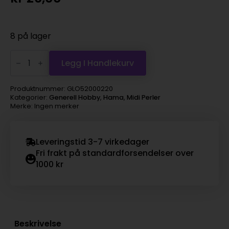
8 på lager
Hama
Midi
Legg I Handlekurv
super
1000s
–
Produktnummer:
GLO52000220
120
Kategorier:
Generell Hobby
,
Hama
,
Midi Perler
Støvet
Merke: Ingen merker
blå
antall
Leveringstid 3-7 virkedager
Fri frakt på standardforsendelser over
1000 kr
Beskrivelse