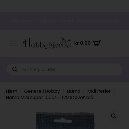
Hobbyer som gleder – produkter som inspirerer
kr
0,00
Products
search
Hjem
Generell Hobby
Hama
Midi Perler
Hama Midi super 1000s – 120 Støvet blå