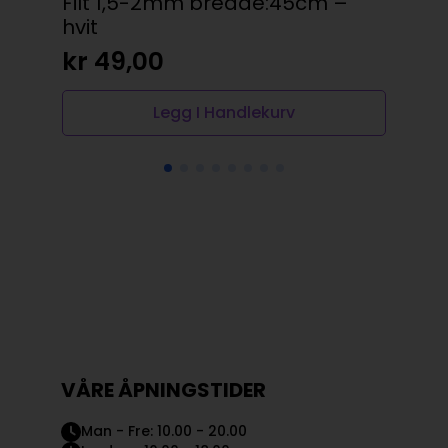
Filt 1,5-2mm bredde:45cm –
Fi
hvit
rø
kr
49,00
kr
Legg I Handlekurv
VÅRE ÅPNINGSTIDER
Man - Fre: 10.00 - 20.00