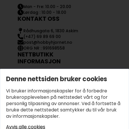
Man - Fre: 10.00 - 20.00
Lørdag : 10.00 - 18.00
KONTAKT OSS
Rådhusgata 6, 1830 Askim
(+47) 69 89 69 00
post@hobbyhjornet.no
ORG NR : 991698558
NETTBUTIKK
INFORMASJON
KONTAKT OSS
Denne nettsiden bruker cookies
OM OSS
MIN KONTO
Vi bruker informasjonskapsler for å forbedre
KJØPSVILKÅR OG BETINGELSER
PERSONVERN
brukeropplevelsen på nettstedet vårt og for
personlig tilpasning av annonser. Ved å fortsette å
bruke dette nettstedet samtykker du til vår bruk
av informasjonskapsler.
Avvis alle cookies