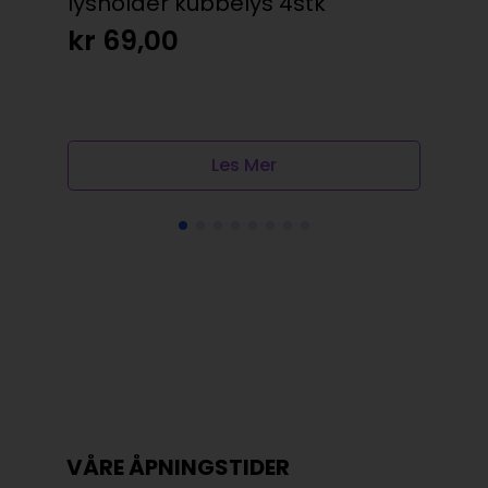
lysholder kubbelys 4stk
Ham
bl
kr
69,00
kr
Les Mer
VÅRE ÅPNINGSTIDER