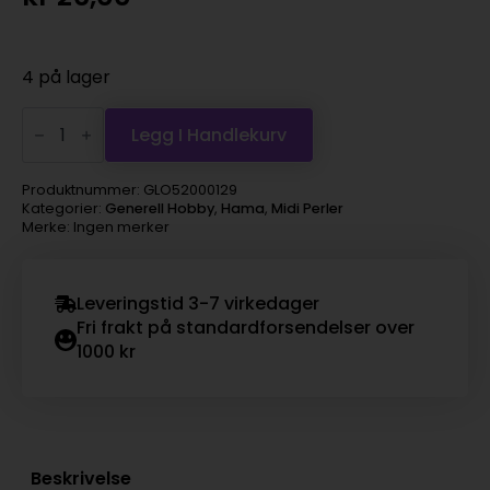
4 på lager
Hama
Midi
Legg I Handlekurv
super
1000s
–
Produktnummer:
GLO52000129
29
Kategorier:
Generell Hobby
,
Hama
,
Midi Perler
Mørk
Merke: Ingen merker
rosa
antall
Leveringstid 3-7 virkedager
Fri frakt på standardforsendelser over
1000 kr
Beskrivelse