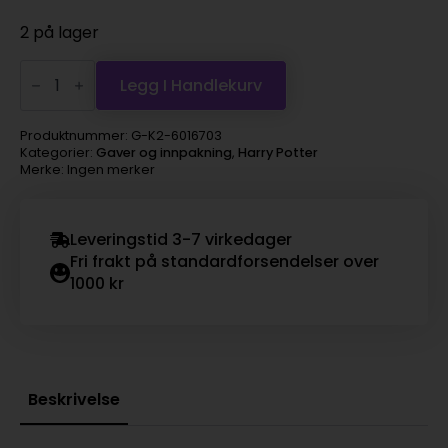
2 på lager
Hedwig
antall
Legg I Handlekurv
Produktnummer:
G-K2-6016703
Kategorier:
Gaver og innpakning
,
Harry Potter
Merke: Ingen merker
Leveringstid 3-7 virkedager
Fri frakt på standardforsendelser over
1000 kr
Beskrivelse