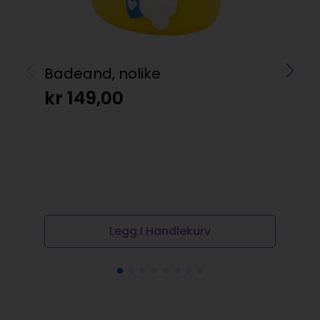
Badeand, nolike
kr
149,00
Duf
kr
Legg I Handlekurv