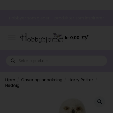
Hobbyer som gleder – produkter som inspirerer
kr
0,00
Products
search
Hjem
Gaver og innpakning
Harry Potter
Hedwig