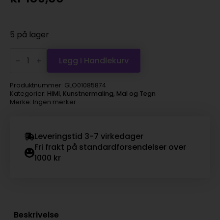
5 på lager
HIMI
Penselsett
Legg I Handlekurv
5stk
–
Linere
Produktnummer:
GLO01085874
antall
Kategorier:
HIMI
,
Kunstnermaling
,
Mal og Tegn
Merke: Ingen merker
Leveringstid 3-7 virkedager
Fri frakt på standardforsendelser over
1000 kr
Beskrivelse