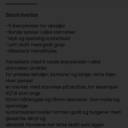
Beskrivelse
-5 linerpensler for detaljer
-Runde spisser i ulike størrelser
-Myk og spenstig syntetbust
-Lett skaft med godt grep
-Slitesterk metallhylse
Penselsett med 5 runde linerpensler i ulike
størrelser, utviklet
for presise detaljer, konturer og lange, rette linjer.
Hver pensel
er merket med størrelse på skaftet, for eksempel
10/1,8 som angir
10mm hårlengde og 1,8mm diameter. Den myke og
spenstige
syntetbusten holder formen godt og fungerer med
gouache, akryl og
akvarell. Penslene har lette skaft som ligger