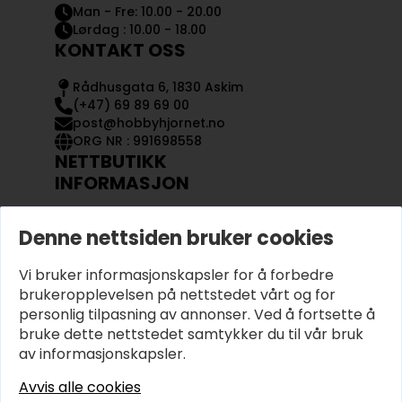
Man - Fre: 10.00 - 20.00
Lørdag : 10.00 - 18.00
KONTAKT OSS
Rådhusgata 6, 1830 Askim
(+47) 69 89 69 00
post@hobbyhjornet.no
ORG NR : 991698558
NETTBUTIKK
INFORMASJON
KONTAKT OSS
Denne nettsiden bruker cookies
OM OSS
MIN KONTO
Vi bruker informasjonskapsler for å forbedre
KJØPSVILKÅR OG BETINGELSER
PERSONVERN
brukeropplevelsen på nettstedet vårt og for
personlig tilpasning av annonser. Ved å fortsette å
bruke dette nettstedet samtykker du til vår bruk
av informasjonskapsler.
Avvis alle cookies