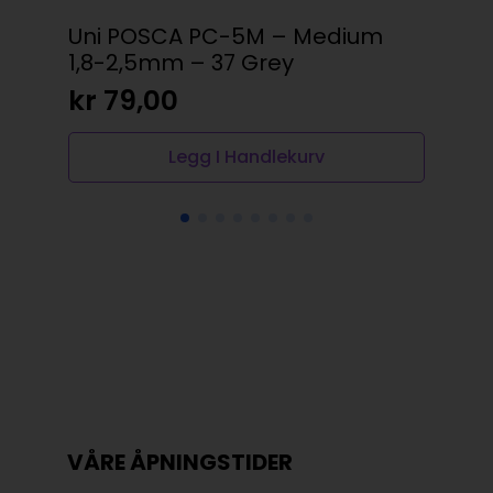
Uni POSCA PC-5M – Medium
Ma
1,8-2,5mm – 37 Grey
Kl
kr
79,00
kr
Legg I Handlekurv
VÅRE ÅPNINGSTIDER