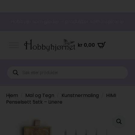
Hobbyer som gleder – produkter som inspirerer
kr
0,00
Products
search
Hjem
Mal og Tegn
Kunstnermaling
HIMI
Penselsett 5stk – Linere