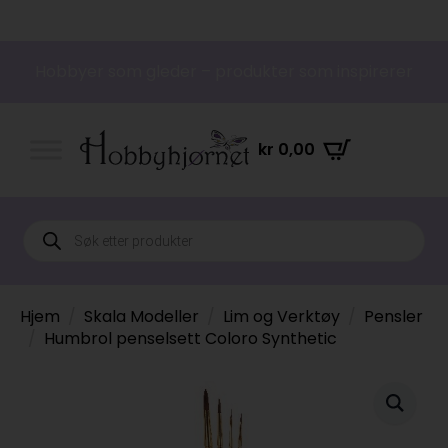
Hobbyer som gleder – produkter som inspirerer
kr
0,00
Products
search
Hjem
Skala Modeller
Lim og Verktøy
Pensler
Humbrol penselsett Coloro Synthetic