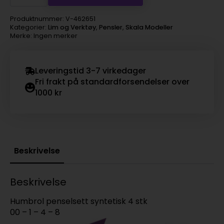
Coloro
Synthetic
antall
Produktnummer:
V-462651
Kategorier:
Lim og Verktøy
,
Pensler
,
Skala Modeller
Merke: Ingen merker
Leveringstid 3-7 virkedager
Fri frakt på standardforsendelser over
1000 kr
Beskrivelse
Beskrivelse
Humbrol penselsett syntetisk 4 stk
00 – 1 – 4 – 8