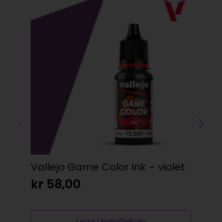
Vallejo Game Color Ink – violet
Val
pu
kr
58,00
kr
Legg I Handlekurv