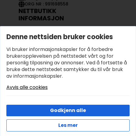
ORG NR : 991698558
NETTBUTIKK
INFORMASJON
KONTAKT OSS
Denne nettsiden bruker cookies
OM OSS
MIN KONTO
Vi bruker informasjonskapsler for å forbedre
KJØPSVILKÅR OG BETINGELSER
PERSONVERN
brukeropplevelsen på nettstedet vårt og for
personlig tilpasning av annonser. Ved å fortsette å
bruke dette nettstedet samtykker du til vår bruk
av informasjonskapsler.
Avvis alle cookies
Godkjenn alle
Les mer
© 2026 Hobbyhjornet.no – Utviklet og designet av
IT-Sentralen AS
Cookies