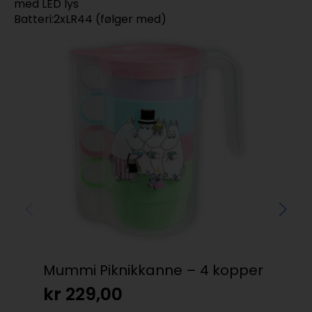
med LED lys
Batteri:2xLR44 (følger med)
Mummi Piknikkanne – 4 kopper
G&
Ko
kr
229,00
kr