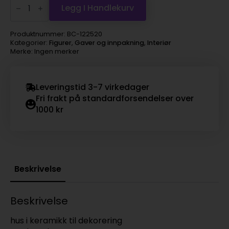
keramikk
Legg I Handlekurv
rød/hvit
LED
6,9x5,7x17,3cm
Produktnummer:
BC-122520
antall
Kategorier:
Figurer
,
Gaver og innpakning
,
Interiør
Merke: Ingen merker
Leveringstid 3-7 virkedager
Fri frakt på standardforsendelser over
1000 kr
Beskrivelse
Beskrivelse
hus i keramikk til dekorering