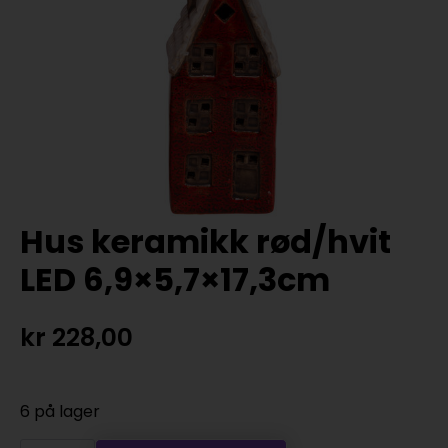
Hus keramikk rød/hvit
LED 6,9×5,7×17,3cm
kr
228,00
6 på lager
Hus