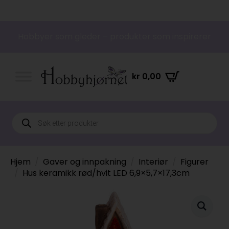
Hobbyer som gleder – produkter som inspirerer
kr
0,00
Products
search
Hjem
Gaver og innpakning
Interiør
Figurer
Hus keramikk rød/hvit LED 6,9×5,7×17,3cm