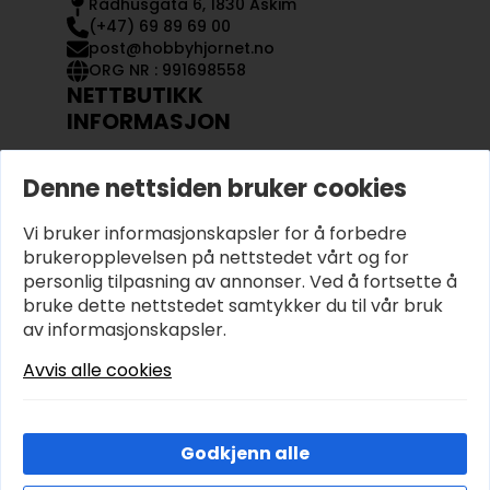
Rådhusgata 6, 1830 Askim
(+47) 69 89 69 00
post@hobbyhjornet.no
ORG NR : 991698558
NETTBUTIKK
INFORMASJON
KONTAKT OSS
Denne nettsiden bruker cookies
OM OSS
MIN KONTO
Vi bruker informasjonskapsler for å forbedre
KJØPSVILKÅR OG BETINGELSER
PERSONVERN
brukeropplevelsen på nettstedet vårt og for
personlig tilpasning av annonser. Ved å fortsette å
bruke dette nettstedet samtykker du til vår bruk
av informasjonskapsler.
Avvis alle cookies
Godkjenn alle