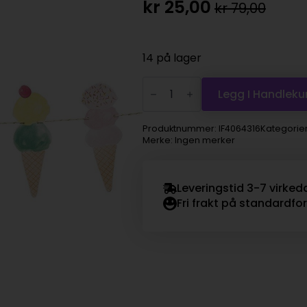
kr
25,00
kr
79,00
Opprinnelig
Nåværende
pris
pris
var:
er:
14 på lager
kr 79,00.
kr 25,00.
Icecream
-
Legg I Handleku
ice-
cream
garland
Produktnummer:
IF4064316
Kategorie
antall
Merke: Ingen merker
Leveringstid 3-7 virked
Fri frakt på standardfo