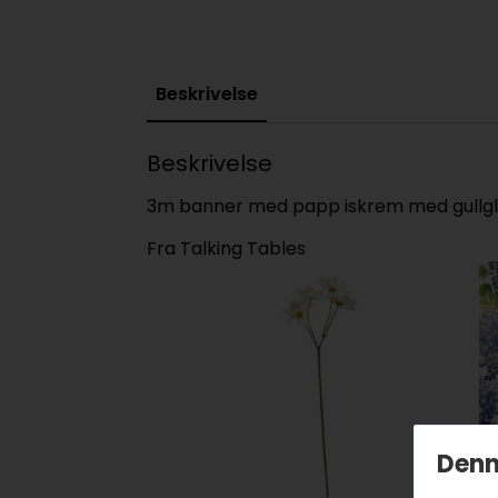
Beskrivelse
Beskrivelse
3m banner med papp iskrem med gullglit
Fra Talking Tables
Denn