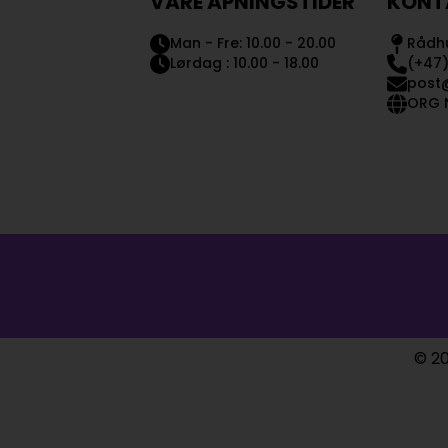
VÅRE ÅPNINGSTIDER
KONT
Man - Fre: 10.00 - 20.00
Rådhu
Lørdag : 10.00 - 18.00
(+47)
post
ORG N
© 20