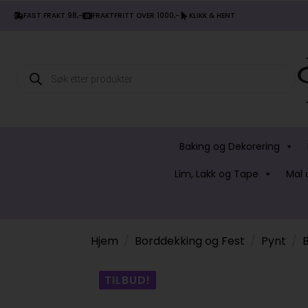
FAST FRAKT 98,-
FRAKTFRITT OVER 1000,-
KLIKK & HENT
Products
search
Baking og Dekorering
Lim, Lakk og Tape
Mal 
Hjem
Borddekking og Fest
Pynt
TILBUD!