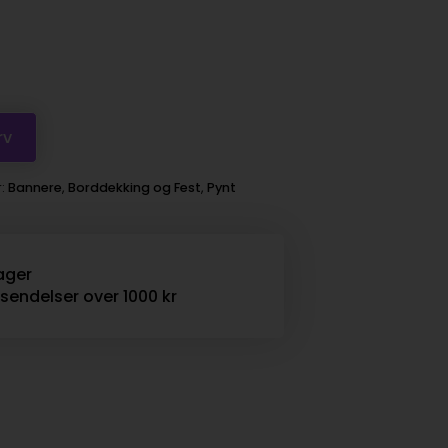
rv
r:
Bannere
,
Borddekking og Fest
,
Pynt
ager
rsendelser over 1000 kr