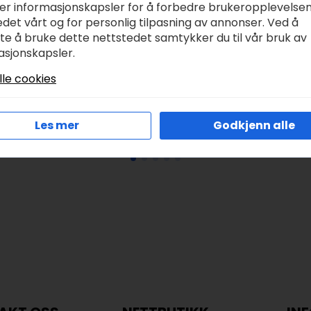
ker informasjonskapsler for å forbedre brukeropplevelse
det vårt og for personlig tilpasning av annonser. Ved å
HR serviett lunch –
Dekkebrikke Riga
tte å bruke dette nettstedet samtykker du til vår bruk av
urple Wisteria
bomull brun 33x48c
asjonskapsler.
ream
kr
36,00
kr
75,00
Opprinnelig
Nåværende
lle cookies
r
79,00
pris
pris
var:
er:
Legg I Handlekurv
Legg I Handlekurv
Les mer
Godkjenn alle
kr 75,00.
kr 36,00.