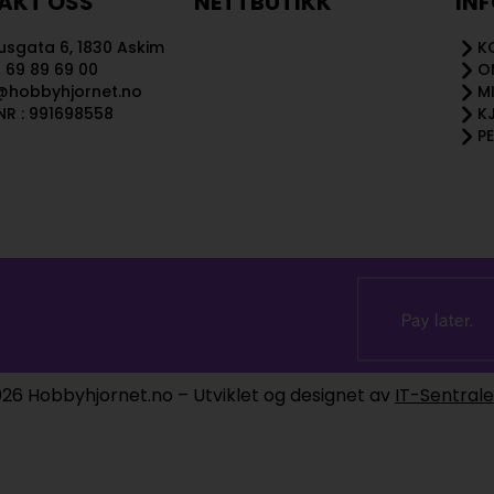
AKT OSS
NETTBUTIKK
IN
sgata 6, 1830 Askim
K
 69 89 69 00
O
@hobbyhjornet.no
M
R : 991698558
K
P
26 Hobbyhjornet.no – Utviklet og designet av
IT-Sentral