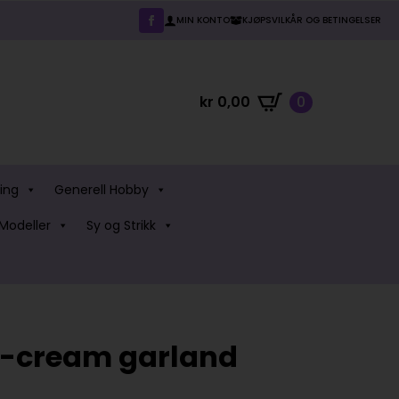
MIN KONTO
KJØPSVILKÅR OG BETINGELSER
kr
0,00
0
ing
Generell Hobby
Modeller
Sy og Strikk
e-cream garland