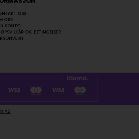
FORMASJON
ONTAKT OSS
M OSS
IN KONTO
JØPSVILKÅR OG BETINGELSER
ERSONVERN
en AS