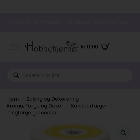
Hobbyer som gleder – produkter som inspirerer
kr
0,00
Products
search
Hjem
Baking og Dekorering
Aroma, Farge og Dekor
Konditorfarger
Icingfarge gul cacas