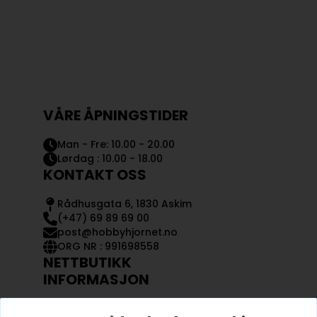
VÅRE ÅPNINGSTIDER
Man - Fre: 10.00 - 20.00
Lørdag : 10.00 - 18.00
KONTAKT OSS
Rådhusgata 6, 1830 Askim
(+47) 69 89 69 00
post@hobbyhjornet.no
ORG NR : 991698558
NETTBUTIKK
INFORMASJON
KONTAKT OSS