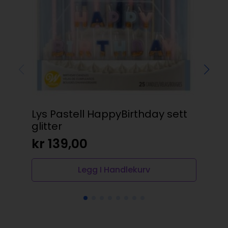
Lys Pastell HappyBirthday sett
min
glitter
kr
kr
139,00
Legg I Handlekurv