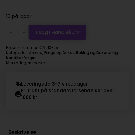
10 på lager
Icingfarge
gul
Legg I Handlekurv
cacas
antall
Produktnummer:
CA910-25
Kategorier:
Aroma, Farge og Dekor
,
Baking og Dekorering
,
Konditorfarger
Merke: Ingen merker
Leveringstid 3-7 virkedager
Fri frakt på standardforsendelser over
1000 kr
Beskrivelse