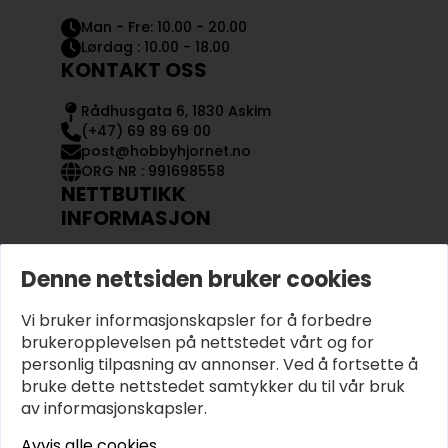
Man - Fre: 10.00 - 20.00
Lørdag : 10.00 - 18.00
KONTAKT OSS
Rådhusgata 6, 1830 Askim
(+47) 69 89 69 00
post@hobbyhjornet.no
ORG NR : 991698558
NETTBUTIKK
INFORMASJON
KONTAKT OSS
Denne nettsiden bruker cookies
OM OSS
MIN KONTO
Vi bruker informasjonskapsler for å forbedre
KJØPSVILKÅR OG BETINGELSER
PERSONVERN
brukeropplevelsen på nettstedet vårt og for
personlig tilpasning av annonser. Ved å fortsette å
bruke dette nettstedet samtykker du til vår bruk
av informasjonskapsler.
Avvis alle cookies