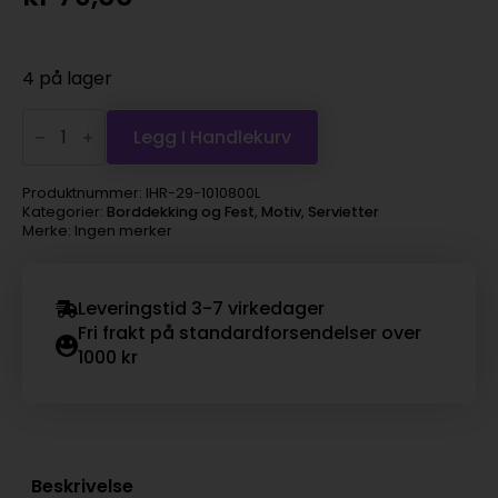
4 på lager
IHR
serviett
Legg I Handlekurv
lunch
-
Robin
Produktnummer:
IHR-29-1010800L
In
Kategorier:
Borddekking og Fest
,
Motiv
,
Servietter
The
Merke: Ingen merker
Forest
antall
Leveringstid 3-7 virkedager
Fri frakt på standardforsendelser over
1000 kr
Beskrivelse