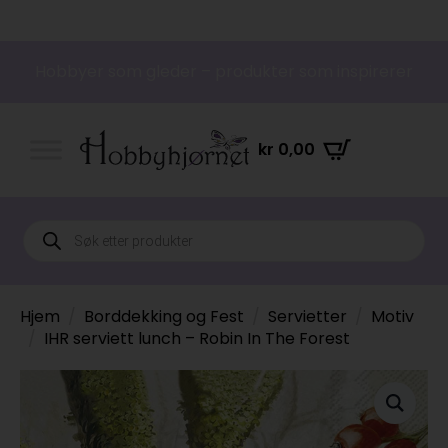
Hobbyer som gleder – produkter som inspirerer
kr
0,00
Products
search
Hjem
Borddekking og Fest
Servietter
Motiv
IHR serviett lunch – Robin In The Forest