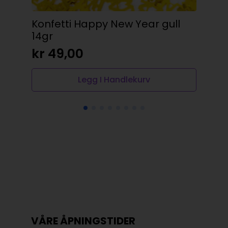
Konfetti Happy New Year gull
Kub
14gr
kr
kr
49,00
Legg I Handlekurv
VÅRE ÅPNINGSTIDER