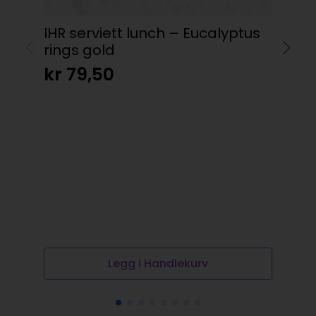
IHR serviett lunch – Eucalyptus
IHR
rings gold
Br
kr
79,50
kr
Legg I Handlekurv