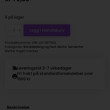
9 på lager
IHR
serviett
Legg I Handlekurv
lunch
-
tractor
Produktnummer:
IHR-29-1107100L
antall
Kategorier:
Borddekking og Fest
,
Motiv
,
Servietter
Merke: Ingen merker
Leveringstid 3-7 virkedager
Fri frakt på standardforsendelser over
1000 kr
Beskrivelse