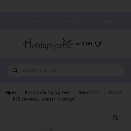
Hobbyer som gleder – produkter som inspirerer
kr
0,00
Products
search
Hjem
Borddekking og Fest
Servietter
Motiv
IHR serviett lunch – tractor