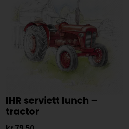
IHR serviett lunch –
tractor
kr
79,50