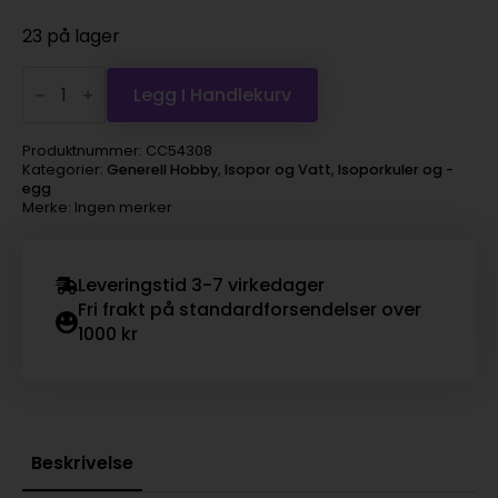
23 på lager
isoporkule
8cm
Legg I Handlekurv
antall
Produktnummer:
CC54308
Kategorier:
Generell Hobby
,
Isopor og Vatt
,
Isoporkuler og -
egg
Merke: Ingen merker
Leveringstid 3-7 virkedager
Fri frakt på standardforsendelser over
1000 kr
Beskrivelse