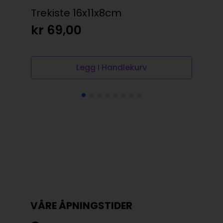
Trekiste 16x11x8cm
Fol
kr
69,00
kr
Legg I Handlekurv
VÅRE ÅPNINGSTIDER