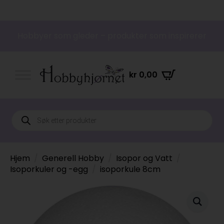
Hobbyer som gleder – produkter som inspirerer
kr
0,00
Products
search
Hjem
Generell Hobby
Isopor og Vatt
Isoporkuler og -egg
isoporkule 8cm