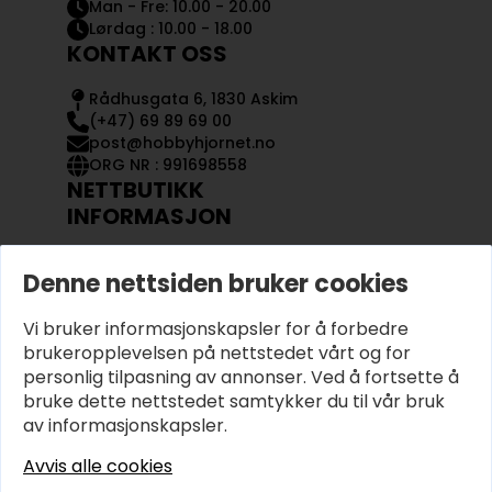
Man - Fre: 10.00 - 20.00
Lørdag : 10.00 - 18.00
KONTAKT OSS
Rådhusgata 6, 1830 Askim
(+47) 69 89 69 00
post@hobbyhjornet.no
ORG NR : 991698558
NETTBUTIKK
INFORMASJON
KONTAKT OSS
Denne nettsiden bruker cookies
OM OSS
MIN KONTO
Vi bruker informasjonskapsler for å forbedre
KJØPSVILKÅR OG BETINGELSER
PERSONVERN
brukeropplevelsen på nettstedet vårt og for
personlig tilpasning av annonser. Ved å fortsette å
bruke dette nettstedet samtykker du til vår bruk
av informasjonskapsler.
Avvis alle cookies