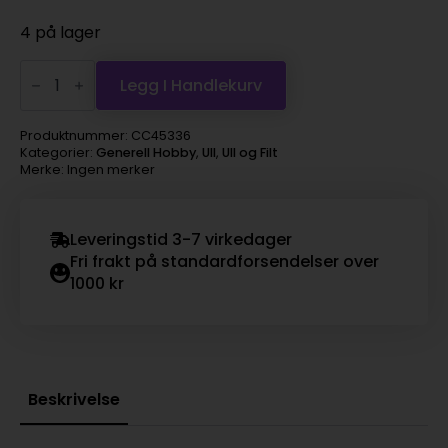
4 på lager
Kardet
ull
Legg I Handlekurv
3x10g
grønn
antall
Produktnummer:
CC45336
Kategorier:
Generell Hobby
,
Ull
,
Ull og Filt
Merke: Ingen merker
Leveringstid 3-7 virkedager
Fri frakt på standardforsendelser over
1000 kr
Beskrivelse