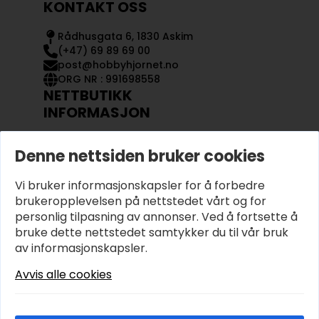
KONTAKT OSS
Rådhusgata 6, 1830 Askim
(+47) 69 89 69 00
post@hobbyhjornet.no
ORG NR : 991698558
NETTBUTIKK
INFORMASJON
KONTAKT OSS
Denne nettsiden bruker cookies
OM OSS
MIN KONTO
Vi bruker informasjonskapsler for å forbedre
KJØPSVILKÅR OG BETINGELSER
PERSONVERN
brukeropplevelsen på nettstedet vårt og for
personlig tilpasning av annonser. Ved å fortsette å
bruke dette nettstedet samtykker du til vår bruk
av informasjonskapsler.
Avvis alle cookies