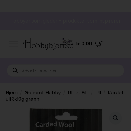
Hobbyer som gleder – produkter som inspirerer
kr
0,00
Products
search
Hjem
Generell Hobby
Ull og Filt
Ull
Kardet
ull 3x10g grønn